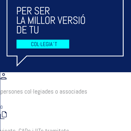
persones col·legiades o associades
0
visats, CAPs i IITs tramitats