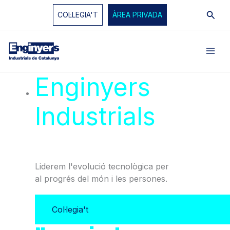
Vés
Cerc
COL·LEGIA'T
ÀREA PRIVADA
al
contingut
Enginyers
Industrials
de
Catalunya
Liderem l'evolució tecnològica per
al progrés del món i les persones.
Col·legia't