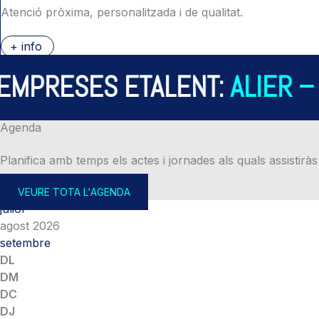
Atenció pròxima, personalitzada i de qualitat.
+ info
PRESES ETALENT:
ALIER – A
Agenda
Planifica amb temps els actes i jornades als quals assistiràs
VEURE TOTA L'AGENDA
juliol
agost 2026
setembre
DL
DM
DC
DJ