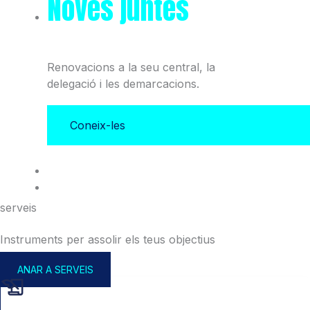
Noves juntes
del Col·legi
i l'Associació
Renovacions a la seu central, la
delegació i les demarcacions.
Coneix-les
serveis
Instruments per assolir els teus objectius
ANAR A SERVEIS