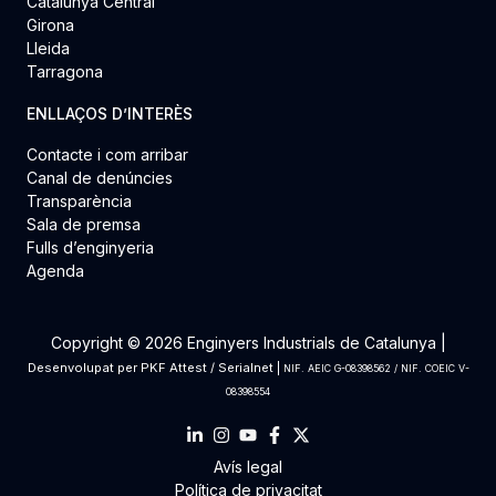
Catalunya Central
Girona
Lleida
Tarragona
ENLLAÇOS D’INTERÈS
Contacte i com arribar
Canal de denúncies
Transparència
Sala de premsa
Fulls d’enginyeria
Agenda
Copyright © 2026 Enginyers Industrials de Catalunya |
Desenvolupat per
PKF Attest
/
Serialnet
|
NIF. AEIC G-08398562 / NIF. COEIC V-
08398554
Avís legal
Política de privacitat