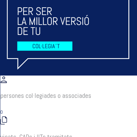
persones col·legiades o associades
0
visats, CAPs i IITs tramitats