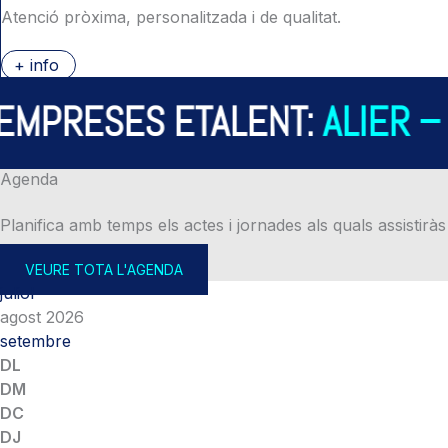
Atenció pròxima, personalitzada i de qualitat.
+ info
PRESES ETALENT:
ALIER – A
Agenda
Planifica amb temps els actes i jornades als quals assistiràs
VEURE TOTA L'AGENDA
juliol
agost 2026
setembre
DL
DM
DC
DJ