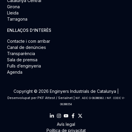
Catalunya Central
Girona
Lleida
Tarragona
ENLLAÇOS D’INTERÈS
Contacte i com arribar
Canal de denúncies
Transparència
Sala de premsa
Fulls d’enginyeria
Agenda
Copyright © 2026 Enginyers Industrials de Catalunya |
Desenvolupat per
PKF Attest
/
Serialnet
|
NIF. AEIC G-08398562 / NIF. COEIC V-
08398554
Avís legal
Política de privacitat