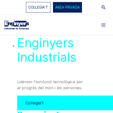
Vés
Cerc
COL·LEGIA'T
ÀREA PRIVADA
al
contingut
Enginyers
Industrials
de
Catalunya
Liderem l'evolució tecnològica per
al progrés del món i les persones.
Col·legia't