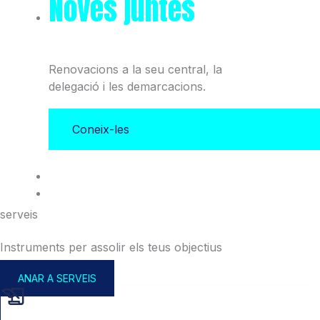
Noves juntes
del Col·legi
i l'Associació
Renovacions a la seu central, la
delegació i les demarcacions.
Coneix-les
serveis
Instruments per assolir els teus objectius
ANAR A SERVEIS