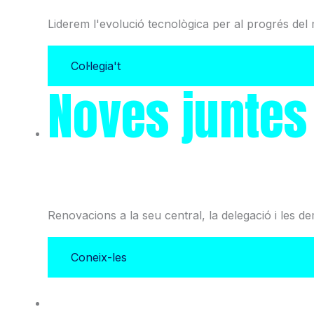
Liderem l'evolució tecnològica per al progrés del 
Col·legia't
Noves juntes
i l'Associació
Renovacions a la seu central, la delegació i les d
Coneix-les