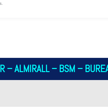
s.
 – ALMIRALL – BSM – BUREA