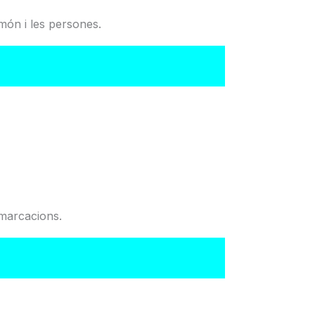
món i les persones.
del Col·legi
emarcacions.