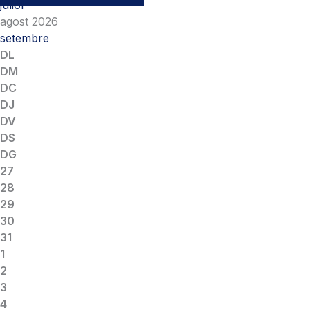
juliol
agost 2026
setembre
DL
DM
DC
DJ
DV
DS
DG
27
28
29
30
31
1
2
3
4