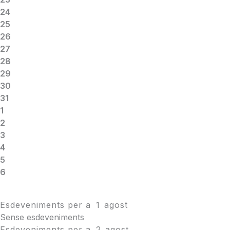
24
25
26
27
28
29
30
31
1
2
3
4
5
6
Esdeveniments per a
1
agost
Sense esdeveniments
Esdeveniments per a
2
agost