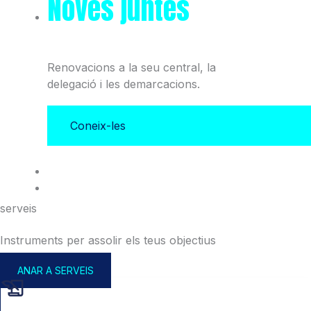
Noves juntes
del Col·legi
i l'Associació
Renovacions a la seu central, la
delegació i les demarcacions.
Coneix-les
serveis
Instruments per assolir els teus objectius
ANAR A SERVEIS