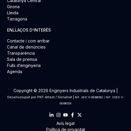
Catalunya Central
Girona
Lleida
Tarragona
ENLLAÇOS D’INTERÈS
Contacte i com arribar
Canal de denúncies
Transparència
Sala de premsa
Fulls d’enginyeria
Agenda
Copyright © 2026 Enginyers Industrials de Catalunya |
Desenvolupat per
PKF Attest
/
Serialnet
|
NIF. AEIC G-08398562 / NIF. COEIC V-
08398554
Avís legal
Política de privacitat