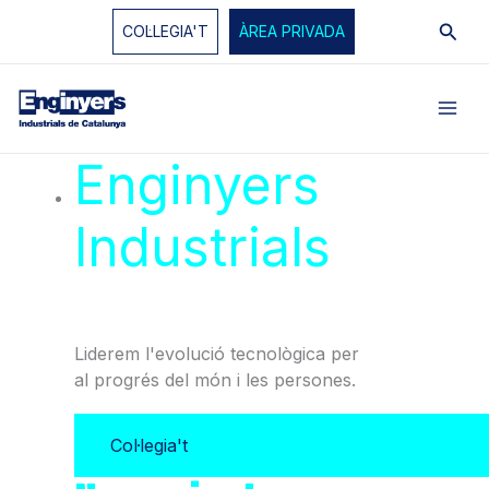
Vés
Cerc
COL·LEGIA'T
ÀREA PRIVADA
al
contingut
Enginyers
Industrials
de
Catalunya
Liderem l'evolució tecnològica per
al progrés del món i les persones.
Col·legia't