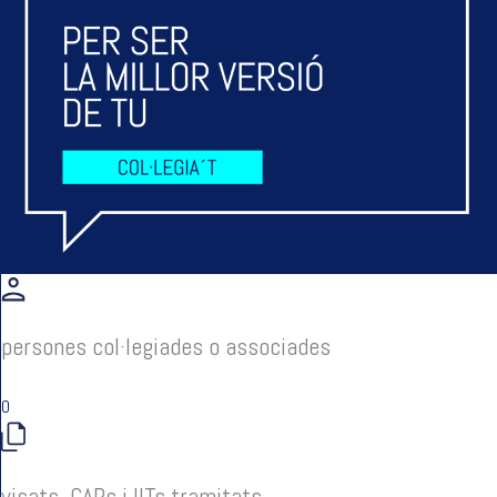
persones col·legiades o associades
0
visats, CAPs i IITs tramitats