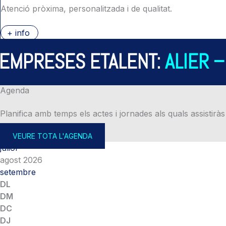
Atenció pròxima, personalitzada i de qualitat.
+ info
PRESES ETALENT:
ALIER – A
Agenda
Planifica amb temps els actes i jornades als quals assistiràs
VEURE TOTA L'AGENDA
juliol
agost 2026
setembre
DL
DM
DC
DJ