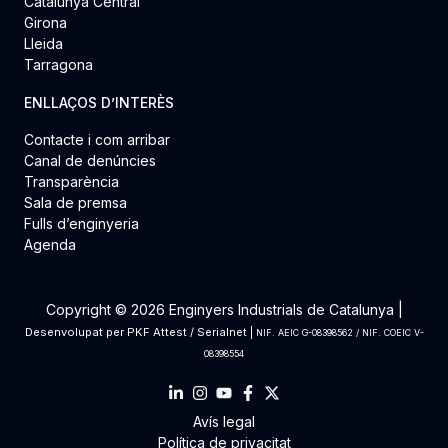
Catalunya Central
Girona
Lleida
Tarragona
ENLLAÇOS D’INTERÈS
Contacte i com arribar
Canal de denúncies
Transparència
Sala de premsa
Fulls d’enginyeria
Agenda
Copyright © 2026 Enginyers Industrials de Catalunya |
Desenvolupat per
PKF Attest
/
Serialnet
|
NIF. AEIC G-08398562 / NIF. COEIC V-
08398554
Avís legal
Política de privacitat