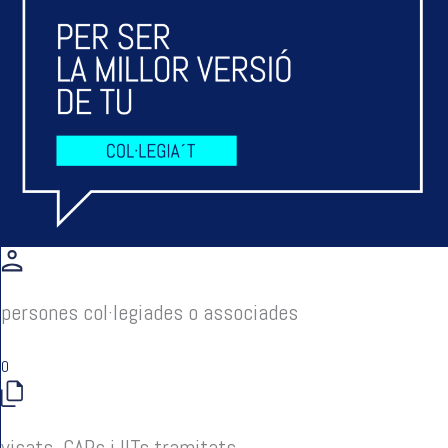
persones col·legiades o associades
0
visats, CAPs i IITs tramitats