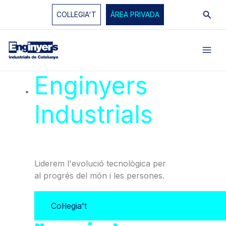
Vés
Cerc
COL·LEGIA'T
ÀREA PRIVADA
al
contingut
Enginyers
Industrials
de
Catalunya
Liderem l'evolució tecnològica per
al progrés del món i les persones.
Col·legia't