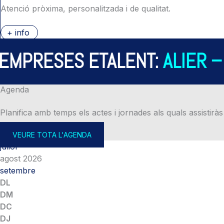
Atenció pròxima, personalitzada i de qualitat.
+ info
PRESES ETALENT:
ALIER – A
Agenda
Planifica amb temps els actes i jornades als quals assistiràs
VEURE TOTA L'AGENDA
juliol
agost 2026
setembre
DL
DM
DC
DJ