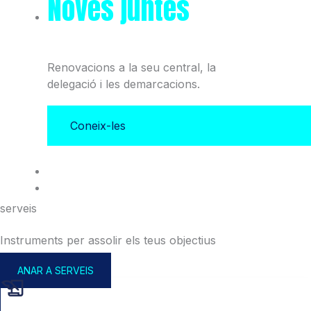
Noves juntes
del Col·legi
i l'Associació
Renovacions a la seu central, la
delegació i les demarcacions.
Coneix-les
serveis
Instruments per assolir els teus objectius
ANAR A SERVEIS