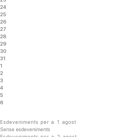
24
25
26
27
28
29
30
31
1
2
3
4
5
6
Esdeveniments per a
1
agost
Sense esdeveniments
Esdeveniments per a
2
agost