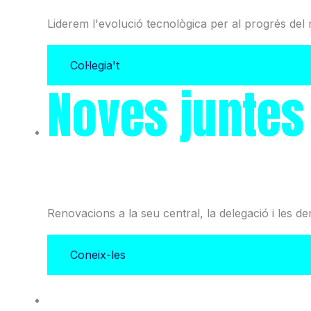
Liderem l'evolució tecnològica per al progrés del 
Col·legia't
Noves juntes
i l'Associació
Renovacions a la seu central, la delegació i les d
Coneix-les