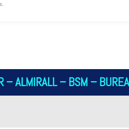
s.
 – ALMIRALL – BSM – BUREAU