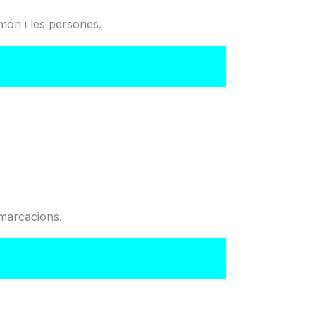
món i les persones.
del Col·legi
emarcacions.