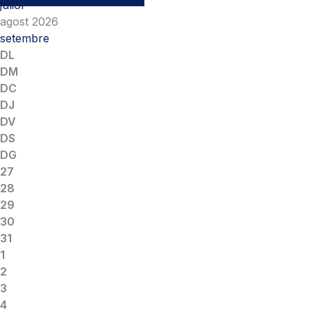
juliol
agost 2026
setembre
DL
DM
DC
DJ
DV
DS
DG
27
28
29
30
31
1
2
3
4