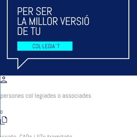
persones col·legiades o associades
0
visats, CAPs i IITs tramitats