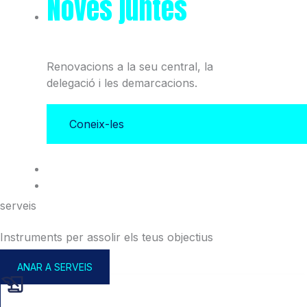
Noves juntes
del Col·legi
i l'Associació
Renovacions a la seu central, la
delegació i les demarcacions.
Coneix-les
serveis
Instruments per assolir els teus objectius
ANAR A SERVEIS