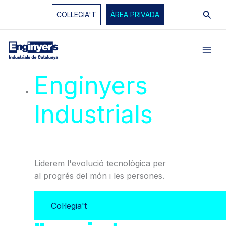
Vés
Cerc
COL·LEGIA'T
ÀREA PRIVADA
al
contingut
Enginyers
Industrials
de
Catalunya
Liderem l'evolució tecnològica per
al progrés del món i les persones.
Col·legia't