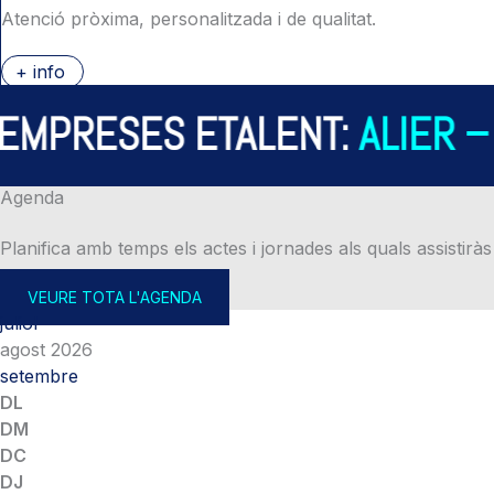
Atenció pròxima, personalitzada i de qualitat.
+ info
PRESES ETALENT:
ALIER – A
Agenda
Planifica amb temps els actes i jornades als quals assistiràs
VEURE TOTA L'AGENDA
juliol
agost 2026
setembre
DL
DM
DC
DJ