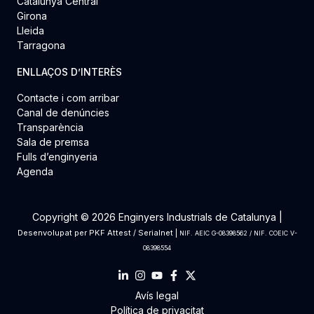
Catalunya Central
Girona
Lleida
Tarragona
ENLLAÇOS D’INTERÈS
Contacte i com arribar
Canal de denúncies
Transparència
Sala de premsa
Fulls d’enginyeria
Agenda
Copyright © 2026 Enginyers Industrials de Catalunya |
Desenvolupat per
PKF Attest
/
Serialnet
|
NIF. AEIC G-08398562 / NIF. COEIC V-
08398554
Avís legal
Política de privacitat