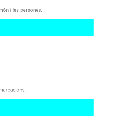
món i les persones.
del Col·legi
emarcacions.