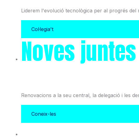
Liderem l'evolució tecnològica per al progrés del 
Col·legia't
Noves juntes
i l'Associació
Renovacions a la seu central, la delegació i les d
Coneix-les