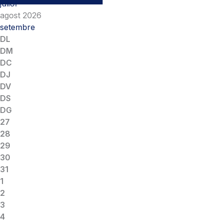
juliol
agost 2026
setembre
DL
DM
DC
DJ
DV
DS
DG
27
28
29
30
31
1
2
3
4