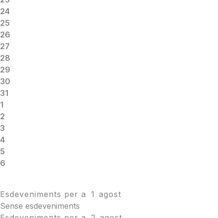
24
25
26
27
28
29
30
31
1
2
3
4
5
6
Esdeveniments per a
1
agost
Sense esdeveniments
Esdeveniments per a
2
agost