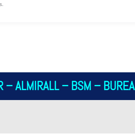
s.
 – ALMIRALL – BSM – BUREAU