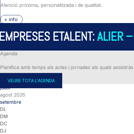
Atenció pròxima, personalitzada i de qualitat.
+ info
PRESES ETALENT:
ALIER – A
Agenda
Planifica amb temps els actes i jornades als quals assistiràs
VEURE TOTA L'AGENDA
juliol
agost 2026
setembre
DL
DM
DC
DJ