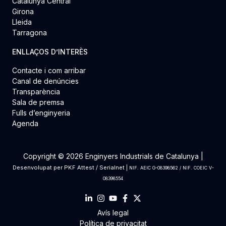
Catalunya Central
Girona
Lleida
Tarragona
ENLLAÇOS D’INTERÈS
Contacte i com arribar
Canal de denúncies
Transparència
Sala de premsa
Fulls d’enginyeria
Agenda
Copyright © 2026 Enginyers Industrials de Catalunya |
Desenvolupat per
PKF Attest
/
Serialnet
|
NIF. AEIC G-08398562 / NIF. COEIC V-
08398554
Avís legal
Política de privacitat