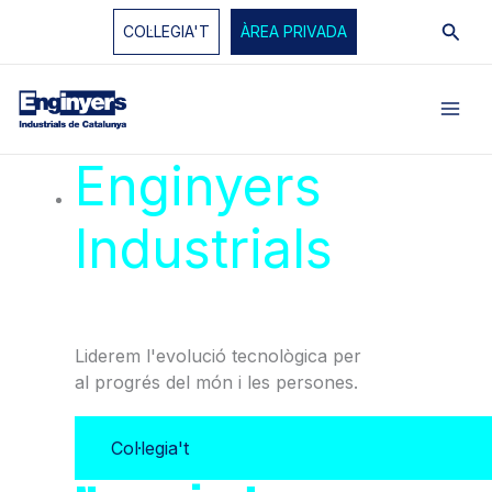
Vés
Cerc
COL·LEGIA'T
ÀREA PRIVADA
al
contingut
Enginyers
Industrials
de
Catalunya
Liderem l'evolució tecnològica per
al progrés del món i les persones.
Col·legia't