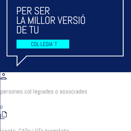
persones col·legiades o associades
0
visats, CAPs i IITs tramitats