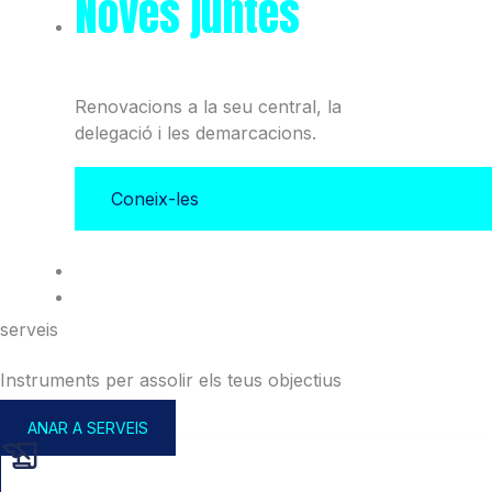
Noves juntes
del Col·legi
i l'Associació
Renovacions a la seu central, la
delegació i les demarcacions.
Coneix-les
serveis
Instruments per assolir els teus objectius
ANAR A SERVEIS