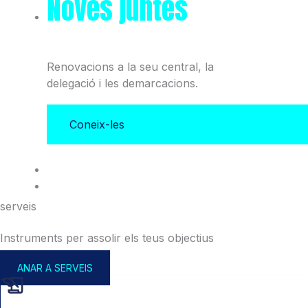
Noves juntes
del Col·legi
i l'Associació
Renovacions a la seu central, la
delegació i les demarcacions.
Coneix-les
serveis
Instruments per assolir els teus objectius
ANAR A SERVEIS