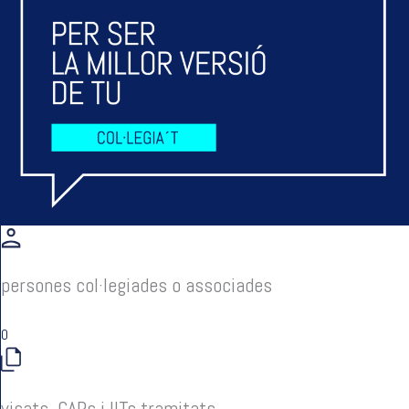
persones col·legiades o associades
0
visats, CAPs i IITs tramitats