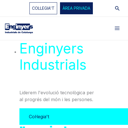
Vés
Cerc
COL·LEGIA'T
ÀREA PRIVADA
al
contingut
Enginyers
Industrials
de
Catalunya
Liderem l'evolució tecnològica per
al progrés del món i les persones.
Col·legia't