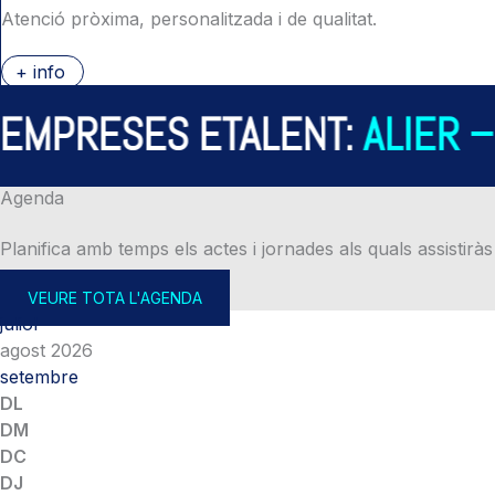
Atenció pròxima, personalitzada i de qualitat.
+ info
PRESES ETALENT:
ALIER – A
Agenda
Planifica amb temps els actes i jornades als quals assistiràs
VEURE TOTA L'AGENDA
juliol
agost 2026
setembre
DL
DM
DC
DJ