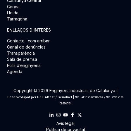
Catalunya Central
Girona
Lleida
Tarragona
ENLLAÇOS D’INTERÈS
Contacte i com arribar
Canal de denúncies
Transparència
Sala de premsa
Fulls d’enginyeria
Agenda
Copyright © 2026 Enginyers Industrials de Catalunya |
Desenvolupat per
PKF Attest
/
Serialnet
|
NIF. AEIC G-08398562 / NIF. COEIC V-
08398554
Avís legal
Política de privacitat