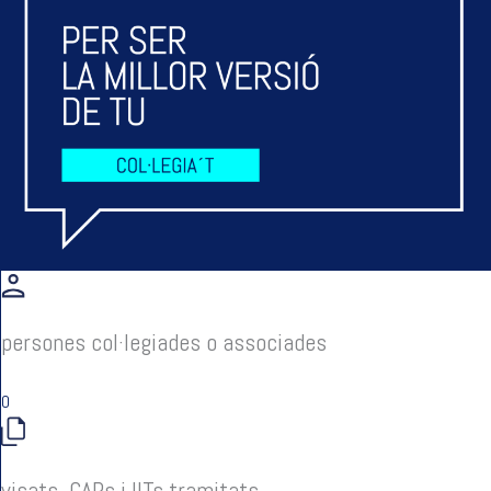
persones col·legiades o associades
0
visats, CAPs i IITs tramitats