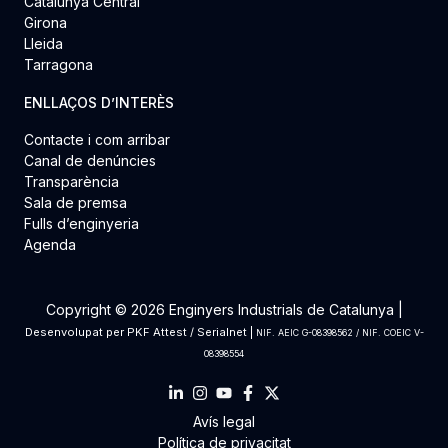
Catalunya Central
Girona
Lleida
Tarragona
ENLLAÇOS D’INTERÈS
Contacte i com arribar
Canal de denúncies
Transparència
Sala de premsa
Fulls d’enginyeria
Agenda
Copyright © 2026 Enginyers Industrials de Catalunya |
Desenvolupat per
PKF Attest
/
Serialnet
|
NIF. AEIC G-08398562 / NIF. COEIC V-
08398554
Avís legal
Política de privacitat