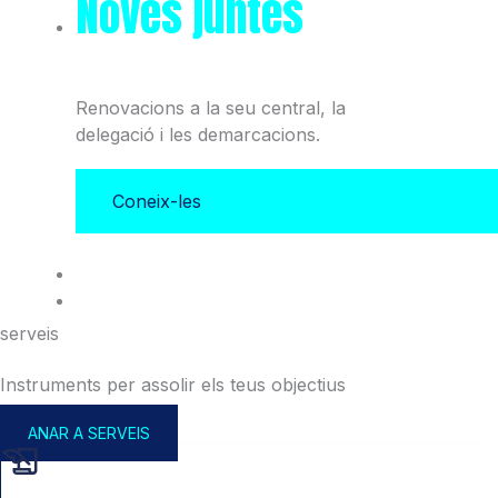
Noves juntes
del Col·legi
i l'Associació
Renovacions a la seu central, la
delegació i les demarcacions.
Coneix-les
serveis
Instruments per assolir els teus objectius
ANAR A SERVEIS