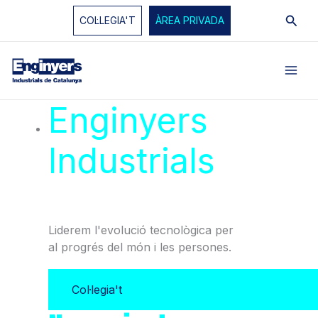
Vés
Cerc
COL·LEGIA'T
ÀREA PRIVADA
al
contingut
Enginyers
Industrials
de
Catalunya
Liderem l'evolució tecnològica per
al progrés del món i les persones.
Col·legia't