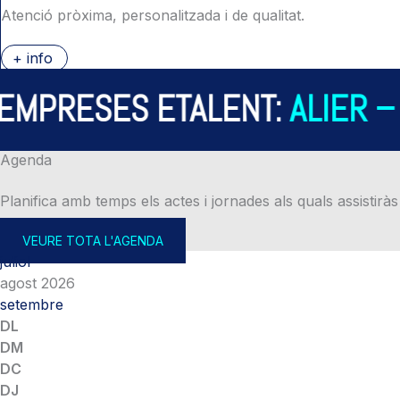
Atenció pròxima, personalitzada i de qualitat.
+ info
PRESES ETALENT:
ALIER – A
Agenda
Planifica amb temps els actes i jornades als quals assistiràs
VEURE TOTA L'AGENDA
juliol
agost 2026
setembre
DL
DM
DC
DJ