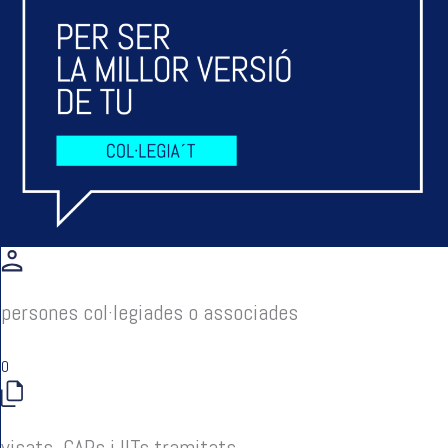
persones col·legiades o associades
0
visats, CAPs i IITs tramitats