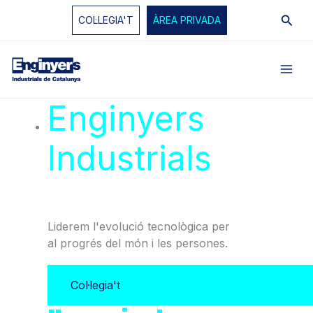
Vés
Cerc
COL·LEGIA'T
ÀREA PRIVADA
al
contingut
Enginyers
Industrials
de
Catalunya
Liderem l'evolució tecnològica per
al progrés del món i les persones.
Col·legia't