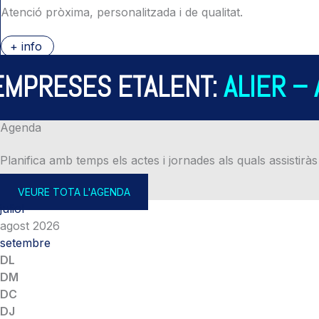
Atenció pròxima, personalitzada i de qualitat.
+ info
RESES ETALENT:
ALIER – AL
Agenda
Planifica amb temps els actes i jornades als quals assistiràs
VEURE TOTA L'AGENDA
juliol
agost 2026
setembre
DL
DM
DC
DJ