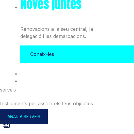
Noves juntes
del Col·legi
i l'Associació
Renovacions a la seu central, la
delegació i les demarcacions.
Coneix-les
serveis
Instruments per assolir els teus objectius
ANAR A SERVEIS