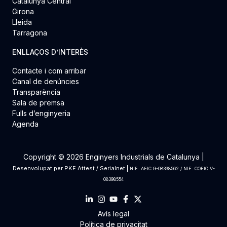
Catalunya Central
Girona
Lleida
Tarragona
ENLLAÇOS D’INTERÈS
Contacte i com arribar
Canal de denúncies
Transparència
Sala de premsa
Fulls d’enginyeria
Agenda
Copyright © 2026 Enginyers Industrials de Catalunya |
Desenvolupat per
PKF Attest
/
Serialnet
|
NIF. AEIC G-08398562 / NIF. COEIC V-
08398554
Avís legal
Política de privacitat