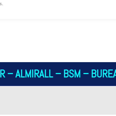
s.
 – ALMIRALL – BSM – BUREA