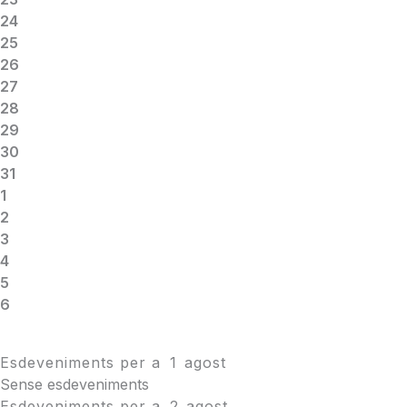
24
25
26
27
28
29
30
31
1
2
3
4
5
6
Esdeveniments per a
1
agost
Sense esdeveniments
Esdeveniments per a
2
agost