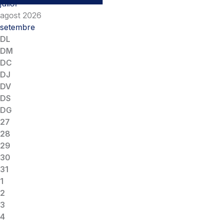
juliol
agost 2026
setembre
DL
DM
DC
DJ
DV
DS
DG
27
28
29
30
31
1
2
3
4