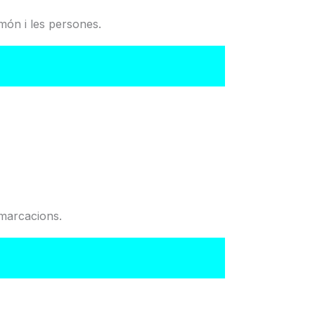
món i les persones.
del Col·legi
emarcacions.