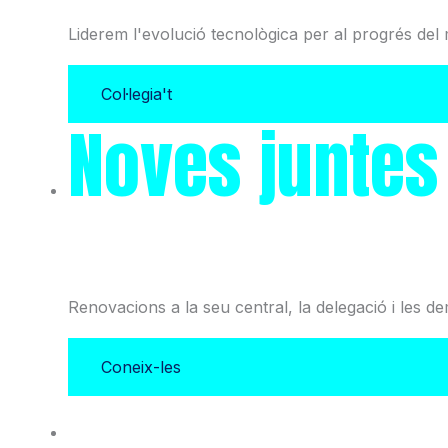
Liderem l'evolució tecnològica per al progrés del 
Col·legia't
Noves juntes
i l'Associació
Renovacions a la seu central, la delegació i les d
Coneix-les