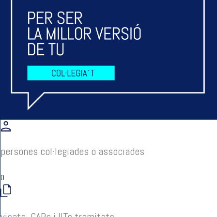
persones col·legiades o associades
0
visats, CAPs i IITs tramitats