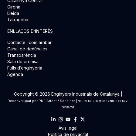
Catalunya Central
Girona
Lleida
Tarragona
ENLLAÇOS D’INTERÈS
Contacte i com arribar
Canal de denúncies
Transparència
Sala de premsa
Fulls d’enginyeria
Agenda
Copyright © 2026 Enginyers Industrials de Catalunya |
Desenvolupat per
PKF Attest
/
Serialnet
|
NIF. AEIC G-08398562 / NIF. COEIC V-
08398554
Avís legal
Política de privacitat