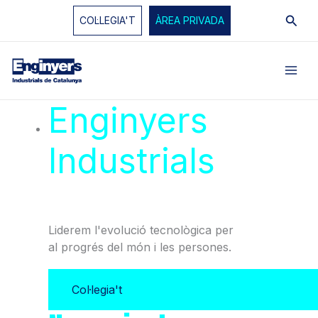
Vés
Cerc
COL·LEGIA'T
ÀREA PRIVADA
al
contingut
Enginyers
Industrials
de
Catalunya
Liderem l'evolució tecnològica per
al progrés del món i les persones.
Col·legia't