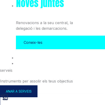
Noves juntes
del Col·legi
i l'Associació
Renovacions a la seu central, la
delegació i les demarcacions.
Coneix-les
serveis
Instruments per assolir els teus objectius
ANAR A SERVEIS