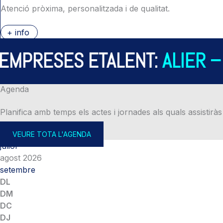
Atenció pròxima, personalitzada i de qualitat.
+ info
PRESES ETALENT:
ALIER – A
Agenda
Planifica amb temps els actes i jornades als quals assistiràs
VEURE TOTA L'AGENDA
juliol
agost 2026
setembre
DL
DM
DC
DJ