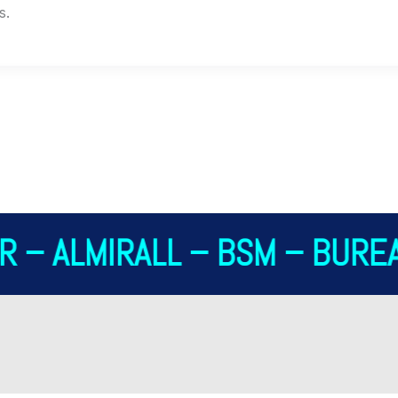
s.
 – ALMIRALL – BSM – BUREA