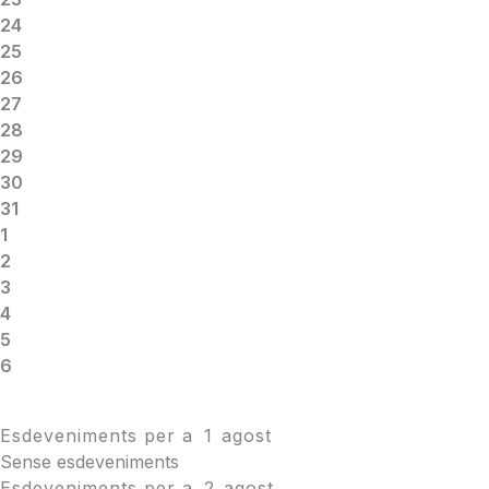
24
25
26
27
28
29
30
31
1
2
3
4
5
6
Esdeveniments per a
1
agost
Sense esdeveniments
Esdeveniments per a
2
agost