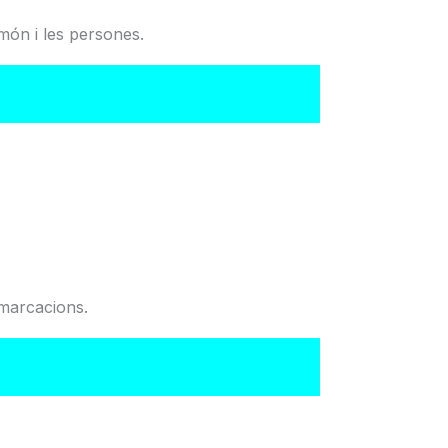
món i les persones.
del Col·legi
emarcacions.