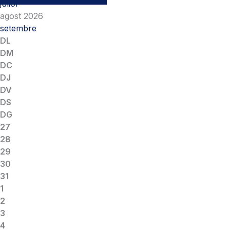
juliol
agost 2026
setembre
DL
DM
DC
DJ
DV
DS
DG
27
28
29
30
31
1
2
3
4