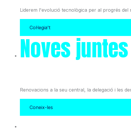
Liderem l'evolució tecnològica per al progrés del 
Col·legia't
Noves juntes
i l'Associació
Renovacions a la seu central, la delegació i les d
Coneix-les