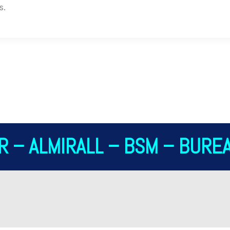
s.
 – ALMIRALL – BSM – BUREA