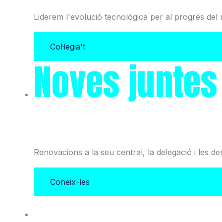
Liderem l'evolució tecnològica per al progrés del 
Col·legia't
Noves juntes
i l'Associació
Renovacions a la seu central, la delegació i les d
Coneix-les