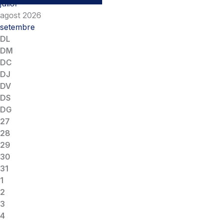
juliol
agost 2026
setembre
DL
DM
DC
DJ
DV
DS
DG
27
28
29
30
31
1
2
3
4