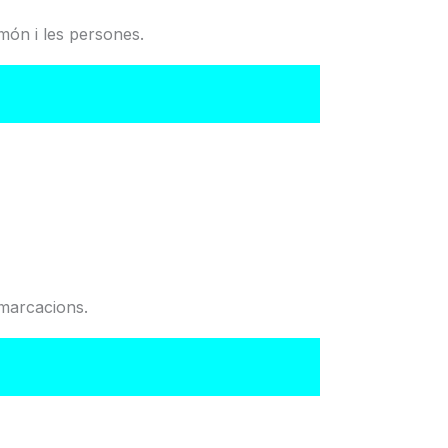
món i les persones.
del Col·legi
emarcacions.