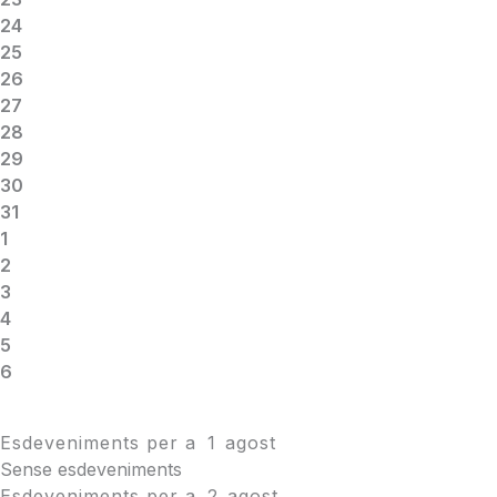
24
25
26
27
28
29
30
31
1
2
3
4
5
6
Esdeveniments per a
1
agost
Sense esdeveniments
Esdeveniments per a
2
agost