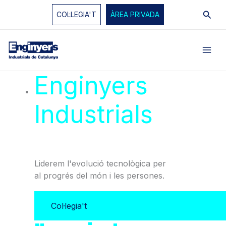
Vés
Cerc
COL·LEGIA'T
ÀREA PRIVADA
al
contingut
Enginyers
Industrials
de
Catalunya
Liderem l'evolució tecnològica per
al progrés del món i les persones.
Col·legia't