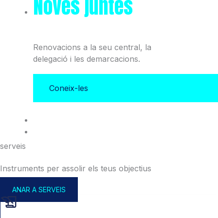
Noves juntes
del Col·legi
i l'Associació
Renovacions a la seu central, la
delegació i les demarcacions.
Coneix-les
serveis
Instruments per assolir els teus objectius
ANAR A SERVEIS