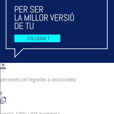
persones col·legiades o associades
0
visats, CAPs i IITs tramitats