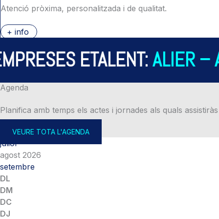
Atenció pròxima, personalitzada i de qualitat.
+ info
RESES ETALENT:
ALIER – AL
Agenda
Planifica amb temps els actes i jornades als quals assistiràs
VEURE TOTA L'AGENDA
juliol
agost 2026
setembre
DL
DM
DC
DJ