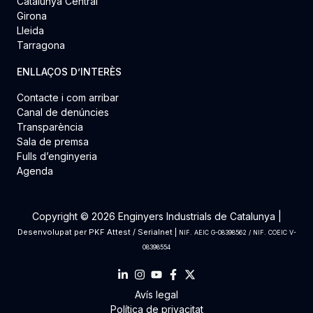
Catalunya Central
Girona
Lleida
Tarragona
ENLLAÇOS D’INTERÈS
Contacte i com arribar
Canal de denúncies
Transparència
Sala de premsa
Fulls d’enginyeria
Agenda
Copyright © 2026 Enginyers Industrials de Catalunya |
Desenvolupat per
PKF Attest
/
Serialnet
|
NIF. AEIC G-08398562 / NIF. COEIC V-
08398554
Avís legal
Política de privacitat