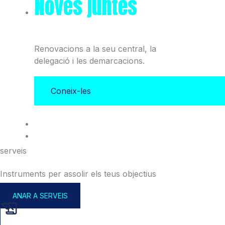
Noves juntes
del Col·legi
i l'Associació
Renovacions a la seu central, la
delegació i les demarcacions.
Coneix-les
serveis
Instruments per assolir els teus objectius
ANAR A SERVEIS