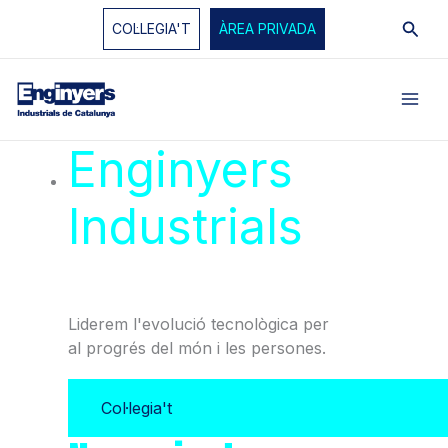
Vés
Cerc
COL·LEGIA'T
ÀREA PRIVADA
al
contingut
Enginyers
Industrials
de
Catalunya
Liderem l'evolució tecnològica per
al progrés del món i les persones.
Col·legia't