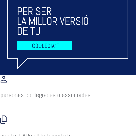
persones col·legiades o associades
0
visats, CAPs i IITs tramitats