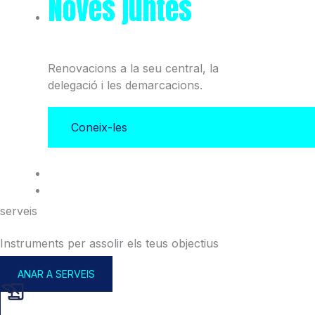
Noves juntes
del Col·legi
i l'Associació
Renovacions a la seu central, la
delegació i les demarcacions.
Coneix-les
serveis
Instruments per assolir els teus objectius
ANAR A SERVEIS