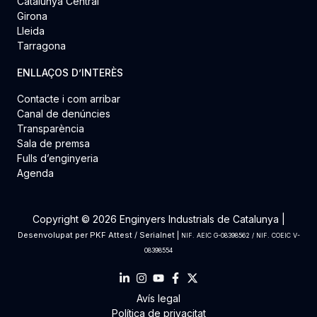
Catalunya Central
Girona
Lleida
Tarragona
ENLLAÇOS D’INTERÈS
Contacte i com arribar
Canal de denúncies
Transparència
Sala de premsa
Fulls d’enginyeria
Agenda
Copyright © 2026 Enginyers Industrials de Catalunya |
Desenvolupat per
PKF Attest
/
Serialnet
|
NIF. AEIC G-08398562 / NIF. COEIC V-
08398554
Avís legal
Política de privacitat