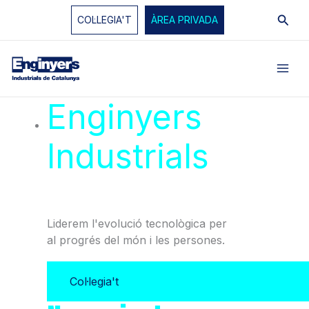
Vés
Cerc
COL·LEGIA'T
ÀREA PRIVADA
al
contingut
Enginyers
Industrials
de
Catalunya
Liderem l'evolució tecnològica per
al progrés del món i les persones.
Col·legia't