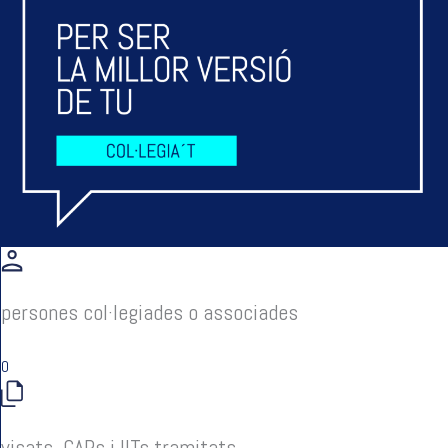
persones col·legiades o associades
0
visats, CAPs i IITs tramitats