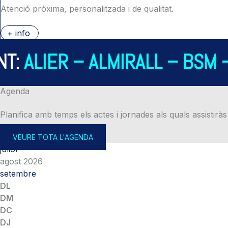
Atenció pròxima, personalitzada i de qualitat.
+ info
ALIER – ALMIRALL – BSM – 
Agenda
Planifica amb temps els actes i jornades als quals assistiràs
VEURE TOTA L'AGENDA
juliol
agost 2026
setembre
DL
DM
DC
DJ