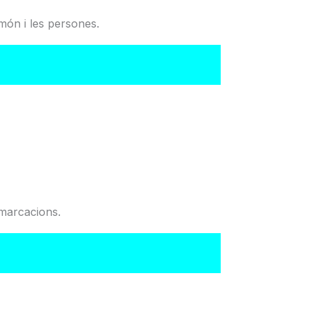
món i les persones.
del Col·legi
emarcacions.