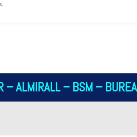
s.
 – ALMIRALL – BSM – BUREAU