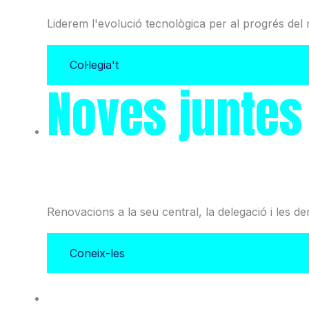
Liderem l'evolució tecnològica per al progrés del 
Col·legia't
Noves juntes
i l'Associació
Renovacions a la seu central, la delegació i les d
Coneix-les