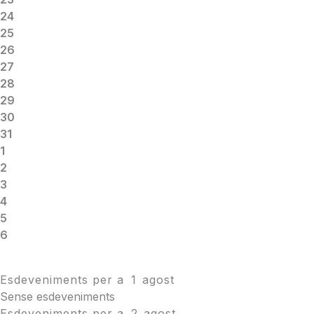
24
25
26
27
28
29
30
31
1
2
3
4
5
6
Esdeveniments per a
1
agost
Sense esdeveniments
Esdeveniments per a
2
agost