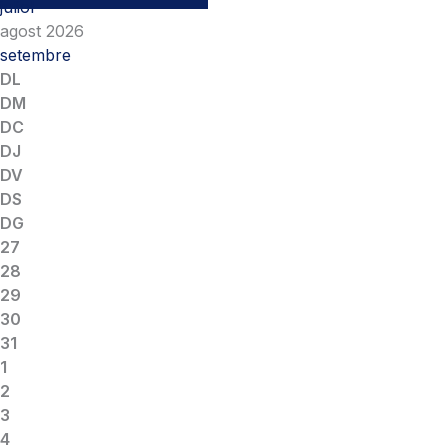
juliol
agost 2026
setembre
DL
DM
DC
DJ
DV
DS
DG
27
28
29
30
31
1
2
3
4