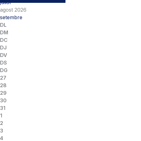
juliol
agost 2026
setembre
DL
DM
DC
DJ
DV
DS
DG
27
28
29
30
31
1
2
3
4