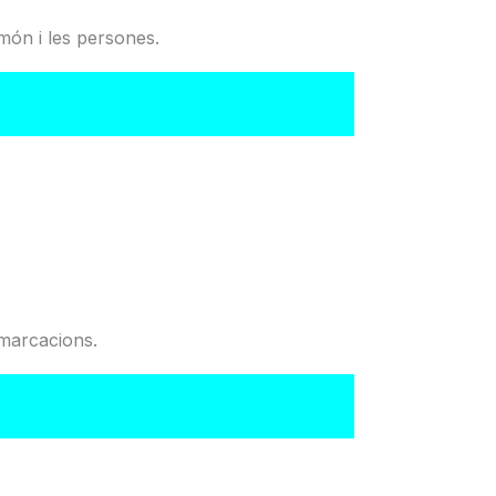
món i les persones.
del Col·legi
emarcacions.