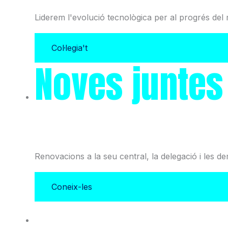
Liderem l'evolució tecnològica per al progrés del 
Col·legia't
Noves juntes
i l'Associació
Renovacions a la seu central, la delegació i les d
Coneix-les