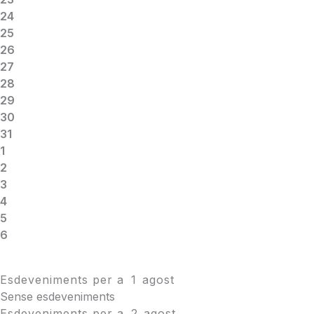
24
25
26
27
28
29
30
31
1
2
3
4
5
6
Esdeveniments per a
1
agost
Sense esdeveniments
Esdeveniments per a
2
agost