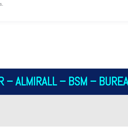
s.
 – ALMIRALL – BSM – BUREAU