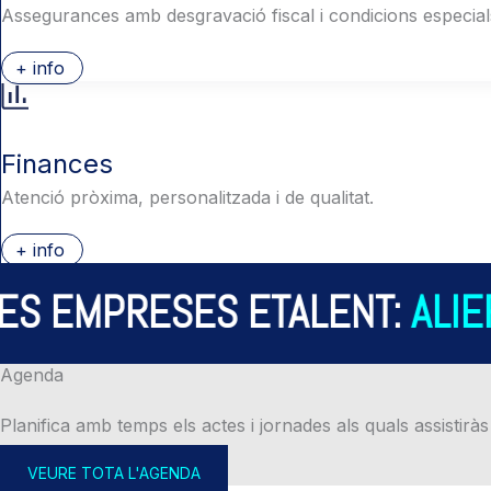
Assegurances amb desgravació fiscal i condicions especial
+ info
Finances
Atenció pròxima, personalitzada i de qualitat.
+ info
S EMPRESES ETALENT:
ALIER
Agenda
Planifica amb temps els actes i jornades als quals assistiràs
VEURE TOTA L'AGENDA