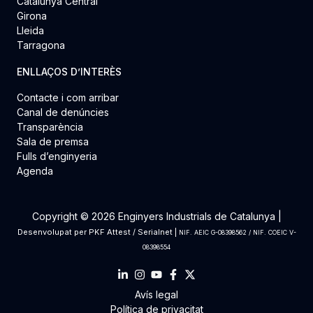
Catalunya Central
Girona
Lleida
Tarragona
ENLLAÇOS D’INTERÈS
Contacte i com arribar
Canal de denúncies
Transparència
Sala de premsa
Fulls d’enginyeria
Agenda
Copyright © 2026 Enginyers Industrials de Catalunya |
Desenvolupat per
PKF Attest
/
Serialnet
|
NIF. AEIC G-08398562 / NIF. COEIC V-
08398554
Avís legal
Política de privacitat