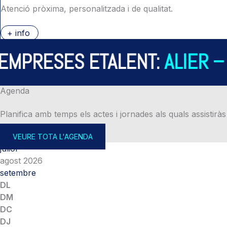
Atenció pròxima, personalitzada i de qualitat.
+ info
PRESES ETALENT:
ALIER – A
Agenda
Planifica amb temps els actes i jornades als quals assistiràs
VEURE TOTA L'AGENDA
juliol
agost 2026
setembre
DL
DM
DC
DJ