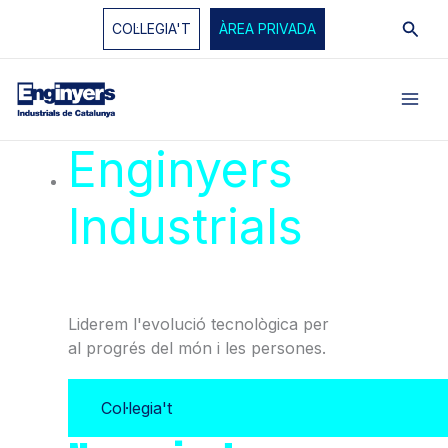
Vés
Cerc
COL·LEGIA'T
ÀREA PRIVADA
al
contingut
Enginyers
Industrials
de
Catalunya
Liderem l'evolució tecnològica per
al progrés del món i les persones.
Col·legia't