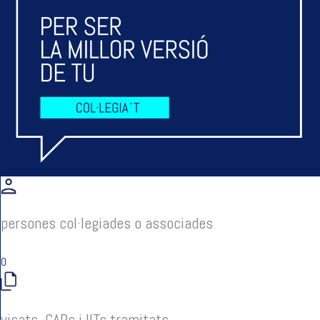
persones col·legiades o associades
0
visats, CAPs i IITs tramitats