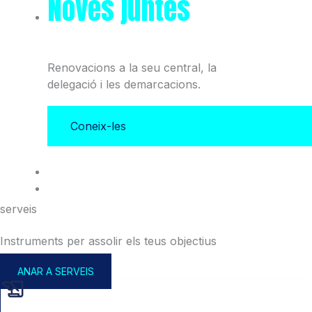
Noves juntes
del Col·legi
i l'Associació
Renovacions a la seu central, la
delegació i les demarcacions.
Coneix-les
serveis
Instruments per assolir els teus objectius
ANAR A SERVEIS