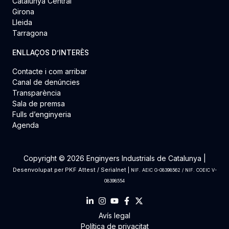
Catalunya Central
Girona
Lleida
Tarragona
ENLLAÇOS D’INTERÈS
Contacte i com arribar
Canal de denúncies
Transparència
Sala de premsa
Fulls d’enginyeria
Agenda
Copyright © 2026 Enginyers Industrials de Catalunya |
Desenvolupat per
PKF Attest
/
Serialnet
|
NIF. AEIC G-08398562 / NIF. COEIC V-
08398554
Avís legal
Política de privacitat