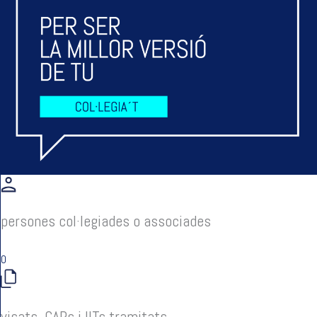
persones col·legiades o associades
0
visats, CAPs i IITs tramitats