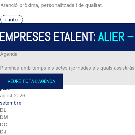
Atenció pròxima, personalitzada i de qualitat.
+ info
PRESES ETALENT:
ALIER – A
Agenda
Planifica amb temps els actes i jornades als quals assistiràs
VEURE TOTA L'AGENDA
juliol
agost 2026
setembre
DL
DM
DC
DJ