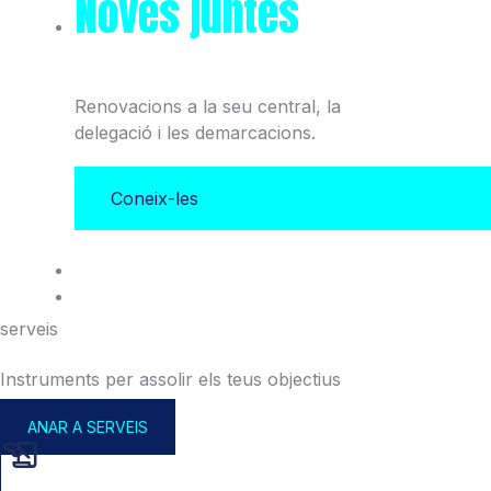
Noves juntes
del Col·legi
i l'Associació
Renovacions a la seu central, la
delegació i les demarcacions.
Coneix-les
serveis
Instruments per assolir els teus objectius
ANAR A SERVEIS