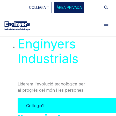
Vés
Cerc
COL·LEGIA'T
ÀREA PRIVADA
al
contingut
Enginyers
Industrials
de
Catalunya
Liderem l'evolució tecnològica per
al progrés del món i les persones.
Col·legia't