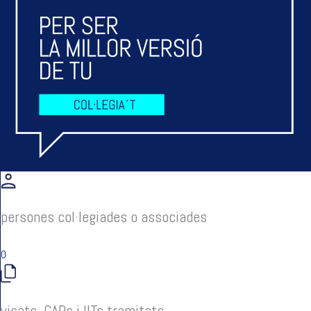
persones col·legiades o associades
0
visats, CAPs i IITs tramitats