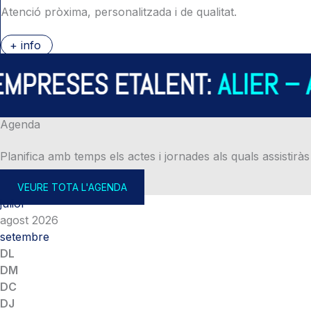
Atenció pròxima, personalitzada i de qualitat.
+ info
RESES ETALENT:
ALIER – AL
Agenda
Planifica amb temps els actes i jornades als quals assistiràs
VEURE TOTA L'AGENDA
juliol
agost 2026
setembre
DL
DM
DC
DJ