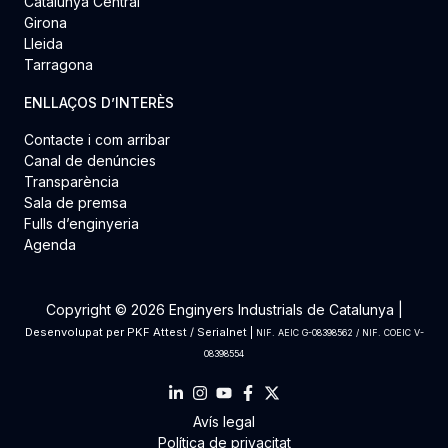
Catalunya Central
Girona
Lleida
Tarragona
ENLLAÇOS D’INTERÈS
Contacte i com arribar
Canal de denúncies
Transparència
Sala de premsa
Fulls d’enginyeria
Agenda
Copyright © 2026 Enginyers Industrials de Catalunya |
Desenvolupat per
PKF Attest
/
Serialnet
|
NIF. AEIC G-08398562 / NIF. COEIC V-
08398554
Avís legal
Política de privacitat