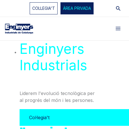
Vés
Cerc
COL·LEGIA'T
ÀREA PRIVADA
al
contingut
Enginyers
Industrials
de
Catalunya
Liderem l'evolució tecnològica per
al progrés del món i les persones.
Col·legia't