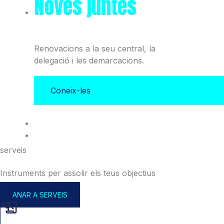
Noves juntes
del Col·legi
i l'Associació
Renovacions a la seu central, la
delegació i les demarcacions.
Coneix-les
serveis
Instruments per assolir els teus objectius
ANAR A SERVEIS