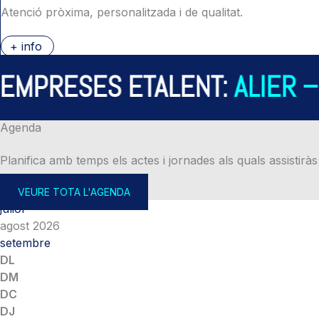
Atenció pròxima, personalitzada i de qualitat.
+ info
PRESES ETALENT:
ALIER – A
Agenda
Planifica amb temps els actes i jornades als quals assistiràs
VEURE TOTA L'AGENDA
juliol
agost 2026
setembre
DL
DM
DC
DJ