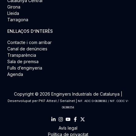
Catalunya Central
Girona
Lleida
Tarragona
ENLLAÇOS D’INTERÈS
Contacte i com arribar
Canal de denúncies
Transparència
Sala de premsa
Fulls d’enginyeria
Agenda
Copyright © 2026 Enginyers Industrials de Catalunya |
Desenvolupat per
PKF Attest
/
Serialnet
|
NIF. AEIC G-08398562 / NIF. COEIC V-
08398554
Avís legal
Política de privacitat