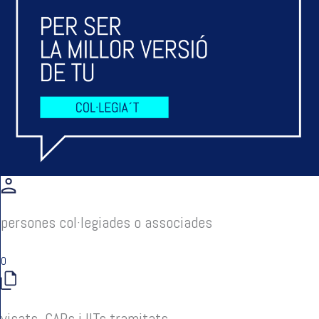
persones col·legiades o associades
0
visats, CAPs i IITs tramitats