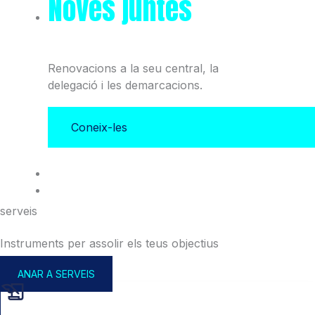
Noves juntes
del Col·legi
i l'Associació
Renovacions a la seu central, la
delegació i les demarcacions.
Coneix-les
serveis
Instruments per assolir els teus objectius
ANAR A SERVEIS