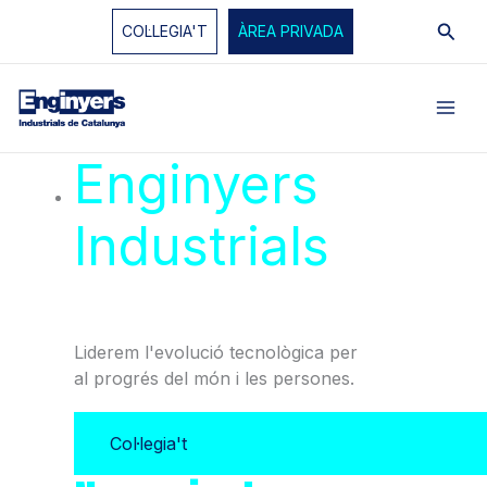
Vés
Cerc
COL·LEGIA'T
ÀREA PRIVADA
al
contingut
Enginyers
Industrials
de
Catalunya
Liderem l'evolució tecnològica per
al progrés del món i les persones.
Col·legia't