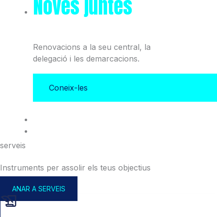
Noves juntes
del Col·legi
i l'Associació
Renovacions a la seu central, la
delegació i les demarcacions.
Coneix-les
serveis
Instruments per assolir els teus objectius
ANAR A SERVEIS