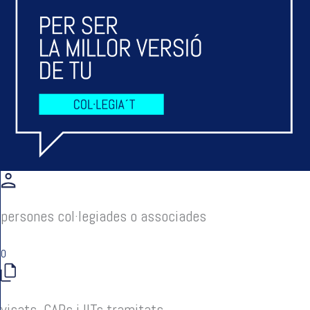
persones col·legiades o associades
0
visats, CAPs i IITs tramitats