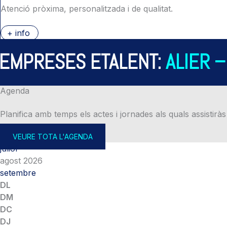
Atenció pròxima, personalitzada i de qualitat.
+ info
PRESES ETALENT:
ALIER – A
Agenda
Planifica amb temps els actes i jornades als quals assistiràs
VEURE TOTA L'AGENDA
juliol
agost 2026
setembre
DL
DM
DC
DJ