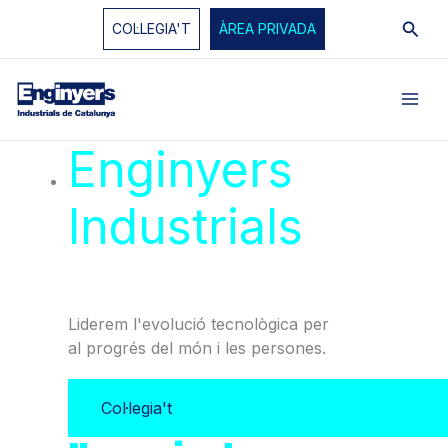
Vés
Cerc
COL·LEGIA'T
ÀREA PRIVADA
al
contingut
Enginyers
Industrials
de
Catalunya
Liderem l'evolució tecnològica per
al progrés del món i les persones.
Col·legia't