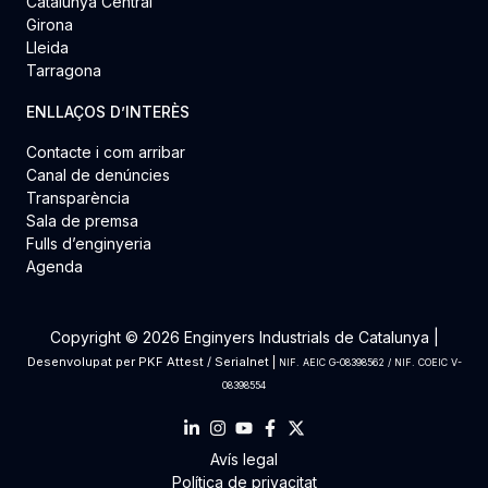
Catalunya Central
Girona
Lleida
Tarragona
ENLLAÇOS D’INTERÈS
Contacte i com arribar
Canal de denúncies
Transparència
Sala de premsa
Fulls d’enginyeria
Agenda
Copyright © 2026 Enginyers Industrials de Catalunya |
Desenvolupat per
PKF Attest
/
Serialnet
|
NIF. AEIC G-08398562 / NIF. COEIC V-
08398554
Avís legal
Política de privacitat