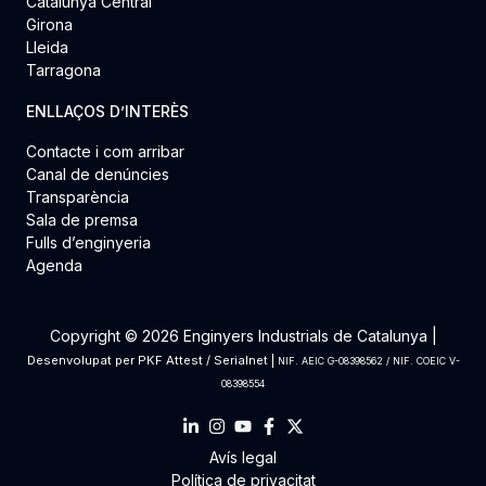
Catalunya Central
Girona
Lleida
Tarragona
ENLLAÇOS D’INTERÈS
Contacte i com arribar
Canal de denúncies
Transparència
Sala de premsa
Fulls d’enginyeria
Agenda
Copyright © 2026 Enginyers Industrials de Catalunya |
Desenvolupat per
PKF Attest
/
Serialnet
|
NIF. AEIC G-08398562 / NIF. COEIC V-
08398554
Avís legal
Política de privacitat