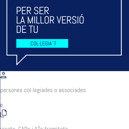
persones col·legiades o associades
0
visats, CAPs i IITs tramitats