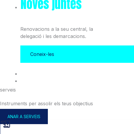
Noves juntes
del Col·legi
i l'Associació
Renovacions a la seu central, la
delegació i les demarcacions.
Coneix-les
serveis
Instruments per assolir els teus objectius
ANAR A SERVEIS