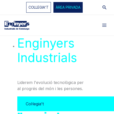
Vés
Cerc
COL·LEGIA'T
ÀREA PRIVADA
al
contingut
Enginyers
Industrials
de
Catalunya
Liderem l'evolució tecnològica per
al progrés del món i les persones.
Col·legia't