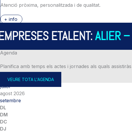
Atenció pròxima, personalitzada i de qualitat.
+ info
PRESES ETALENT:
ALIER – A
Agenda
Planifica amb temps els actes i jornades als quals assistiràs
VEURE TOTA L'AGENDA
juliol
agost 2026
setembre
DL
DM
DC
DJ