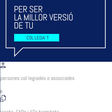
persones col·legiades o associades
0
visats, CAPs i IITs tramitats