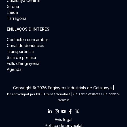
Catalunya Central
Girona
Lleida
Tarragona
ENLLAÇOS D’INTERÈS
Contacte i com arribar
Canal de denúncies
Transparència
Sala de premsa
Fulls d’enginyeria
Agenda
Copyright © 2026 Enginyers Industrials de Catalunya |
Desenvolupat per
PKF Attest
/
Serialnet
|
NIF. AEIC G-08398562 / NIF. COEIC V-
08398554
Avís legal
Política de privacitat