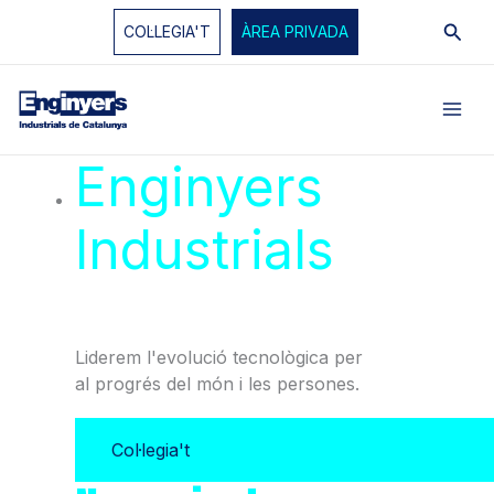
Vés
Cerc
COL·LEGIA'T
ÀREA PRIVADA
al
contingut
Enginyers
Industrials
de
Catalunya
Liderem l'evolució tecnològica per
al progrés del món i les persones.
Col·legia't