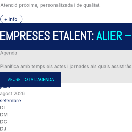
Atenció pròxima, personalitzada i de qualitat.
+ info
PRESES ETALENT:
ALIER – A
Agenda
Planifica amb temps els actes i jornades als quals assistiràs
VEURE TOTA L'AGENDA
juliol
agost 2026
setembre
DL
DM
DC
DJ