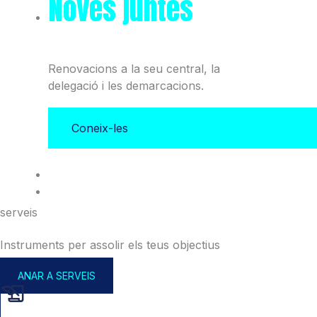
Noves juntes
del Col·legi
i l'Associació
Renovacions a la seu central, la
delegació i les demarcacions.
Coneix-les
serveis
Instruments per assolir els teus objectius
ANAR A SERVEIS