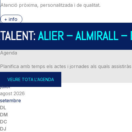
Atenció pròxima, personalitzada i de qualitat.
+ info
LENT:
ALIER – ALMIRALL – B
Agenda
Planifica amb temps els actes i jornades als quals assistiràs
VEURE TOTA L'AGENDA
juliol
agost 2026
setembre
DL
DM
DC
DJ