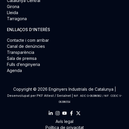
Catalunya Central
Girona
Lleida
Tarragona
ENLLAÇOS D’INTERÈS
Contacte i com arribar
Canal de denúncies
Transparència
Sala de premsa
Fulls d’enginyeria
Agenda
Copyright © 2026 Enginyers Industrials de Catalunya |
Desenvolupat per
PKF Attest
/
Serialnet
|
NIF. AEIC G-08398562 / NIF. COEIC V-
08398554
Avís legal
Política de privacitat