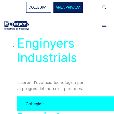
Vés
Cerc
COL·LEGIA'T
ÀREA PRIVADA
al
contingut
Enginyers
Industrials
de
Catalunya
Liderem l'evolució tecnològica per
al progrés del món i les persones.
Col·legia't