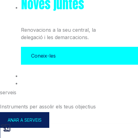
Noves juntes
del Col·legi
i l'Associació
Renovacions a la seu central, la
delegació i les demarcacions.
Coneix-les
serveis
Instruments per assolir els teus objectius
ANAR A SERVEIS