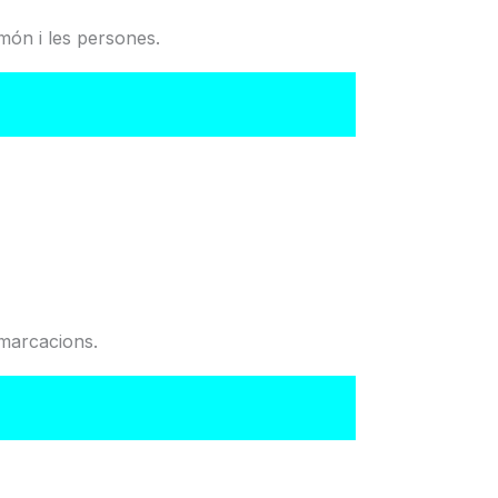
món i les persones.
del Col·legi
emarcacions.