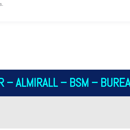
s.
 – ALMIRALL – BSM – BUREA