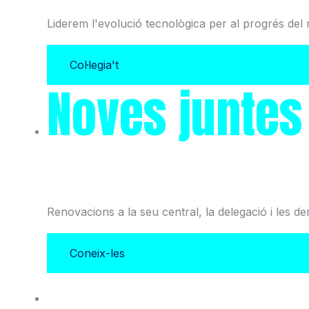
Liderem l'evolució tecnològica per al progrés del 
Col·legia't
Noves juntes
i l'Associació
Renovacions a la seu central, la delegació i les d
Coneix-les