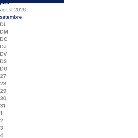
juliol
agost 2026
setembre
DL
DM
DC
DJ
DV
DS
DG
27
28
29
30
31
1
2
3
4