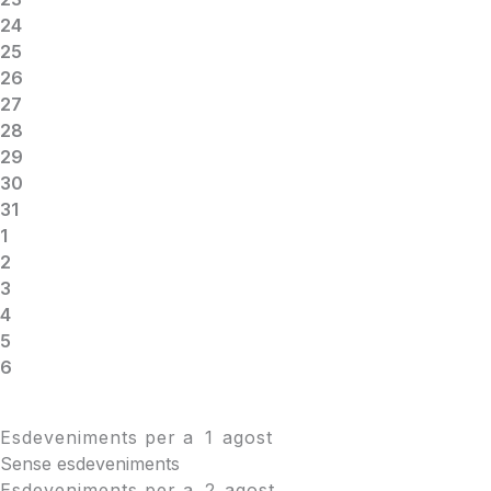
24
25
26
27
28
29
30
31
1
2
3
4
5
6
Esdeveniments per a
1
agost
Sense esdeveniments
Esdeveniments per a
2
agost