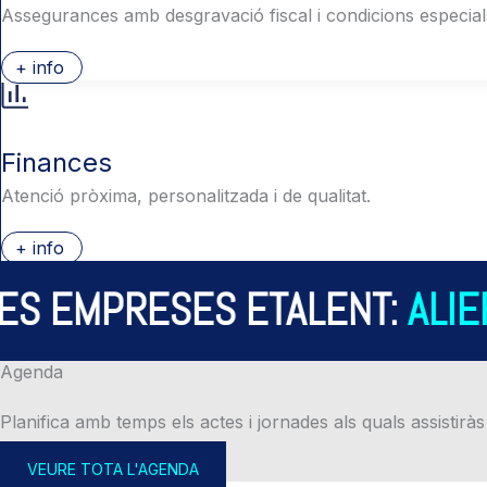
Assegurances amb desgravació fiscal i condicions especial
+ info
Finances
Atenció pròxima, personalitzada i de qualitat.
+ info
S EMPRESES ETALENT:
ALIER
Agenda
Planifica amb temps els actes i jornades als quals assistiràs
VEURE TOTA L'AGENDA