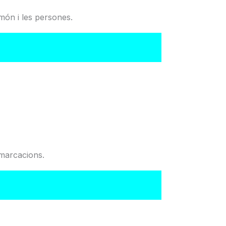
món i les persones.
del Col·legi
emarcacions.