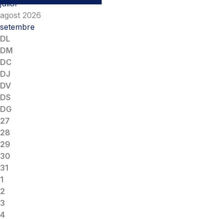
juliol
agost 2026
setembre
DL
DM
DC
DJ
DV
DS
DG
27
28
29
30
31
1
2
3
4