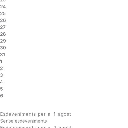
24
25
26
27
28
29
30
31
1
2
3
4
5
6
Esdeveniments per a
1
agost
Sense esdeveniments
Esdeveniments per a
2
agost