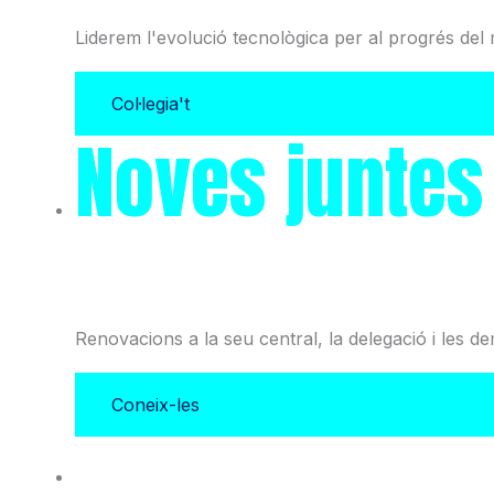
Liderem l'evolució tecnològica per al progrés del 
Col·legia't
Noves juntes
i l'Associació
Renovacions a la seu central, la delegació i les d
Coneix-les