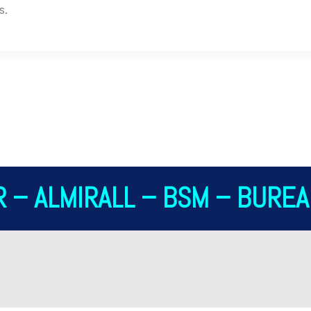
s.
 – ALMIRALL – BSM – BUREAU