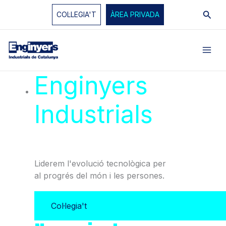
Vés
Cerc
COL·LEGIA'T
ÀREA PRIVADA
al
contingut
Enginyers
Industrials
de
Catalunya
Liderem l'evolució tecnològica per
al progrés del món i les persones.
Col·legia't