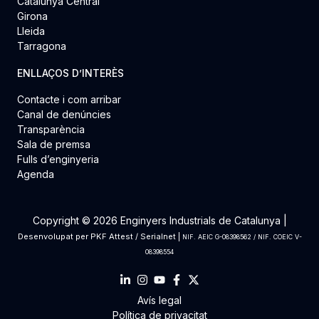
Catalunya Central
Girona
Lleida
Tarragona
ENLLAÇOS D’INTERÈS
Contacte i com arribar
Canal de denúncies
Transparència
Sala de premsa
Fulls d’enginyeria
Agenda
Copyright © 2026 Enginyers Industrials de Catalunya |
Desenvolupat per
PKF Attest
/
Serialnet
|
NIF. AEIC G-08398562 / NIF. COEIC V-
08398554
Avís legal
Política de privacitat