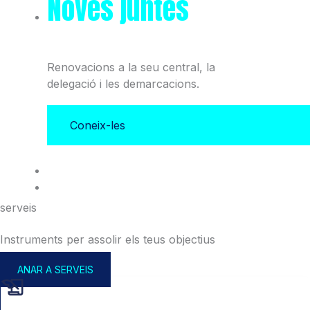
Noves juntes
del Col·legi
i l'Associació
Renovacions a la seu central, la
delegació i les demarcacions.
Coneix-les
serveis
Instruments per assolir els teus objectius
ANAR A SERVEIS