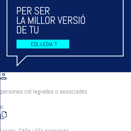
persones col·legiades o associades
0
visats, CAPs i IITs tramitats