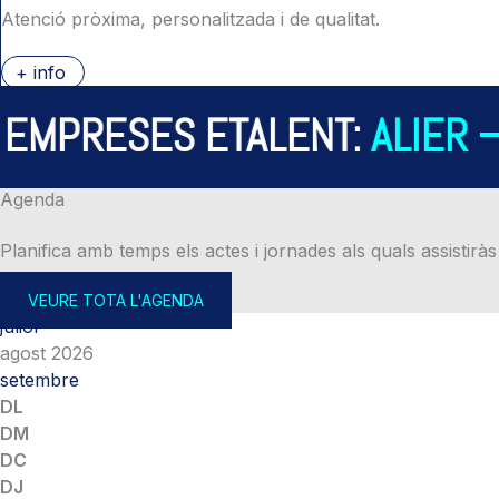
Atenció pròxima, personalitzada i de qualitat.
+ info
PRESES ETALENT:
ALIER – A
Agenda
Planifica amb temps els actes i jornades als quals assistiràs
VEURE TOTA L'AGENDA
juliol
agost 2026
setembre
DL
DM
DC
DJ