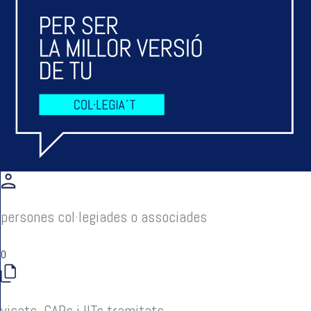
persones col·legiades o associades
0
visats, CAPs i IITs tramitats