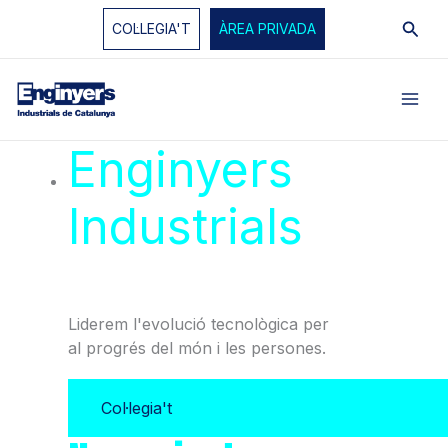
Vés
Cerc
COL·LEGIA'T
ÀREA PRIVADA
al
contingut
Enginyers
Industrials
de
Catalunya
Liderem l'evolució tecnològica per
al progrés del món i les persones.
Col·legia't