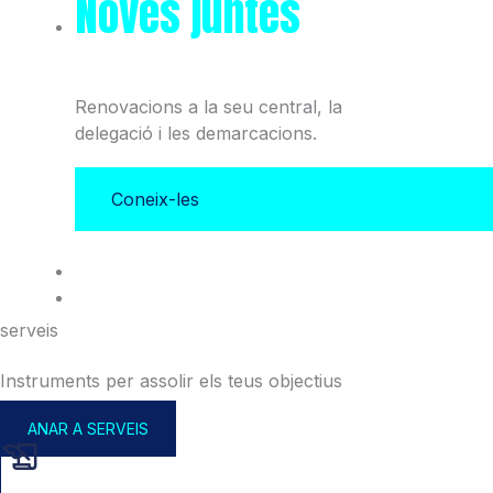
Noves juntes
del Col·legi
i l'Associació
Renovacions a la seu central, la
delegació i les demarcacions.
Coneix-les
serveis
Instruments per assolir els teus objectius
ANAR A SERVEIS