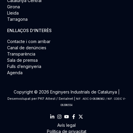
Catalunya Central
Girona
Lleida
Tarragona
ENLLAÇOS D’INTERÈS
Contacte i com arribar
Canal de denúncies
Transparència
Sala de premsa
Fulls d’enginyeria
Agenda
Copyright © 2026 Enginyers Industrials de Catalunya |
Desenvolupat per
PKF Attest
/
Serialnet
|
NIF. AEIC G-08398562 / NIF. COEIC V-
08398554
Avís legal
Política de privacitat