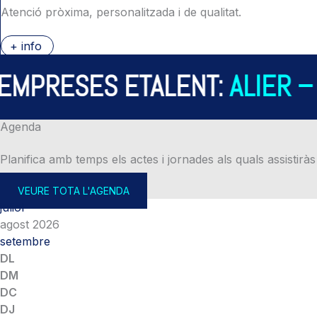
Atenció pròxima, personalitzada i de qualitat.
+ info
PRESES ETALENT:
ALIER – A
Agenda
Planifica amb temps els actes i jornades als quals assistiràs
VEURE TOTA L'AGENDA
juliol
agost 2026
setembre
DL
DM
DC
DJ