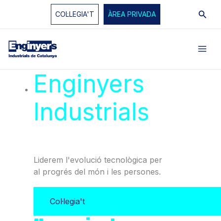
Vés
Cerc
COL·LEGIA'T
ÀREA PRIVADA
al
contingut
Enginyers
Industrials
de
Catalunya
Liderem l'evolució tecnològica per
al progrés del món i les persones.
Col·legia't