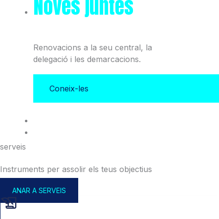
Noves juntes
del Col·legi
i l'Associació
Renovacions a la seu central, la
delegació i les demarcacions.
Coneix-les
serveis
Instruments per assolir els teus objectius
ANAR A SERVEIS