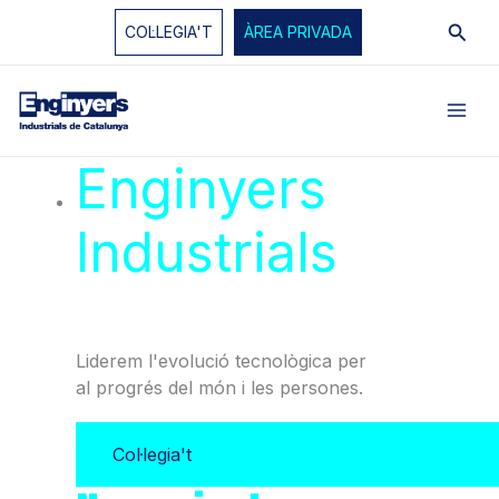
Vés
Cerc
COL·LEGIA'T
ÀREA PRIVADA
al
contingut
Enginyers
Industrials
de
Catalunya
Liderem l'evolució tecnològica per
al progrés del món i les persones.
Col·legia't