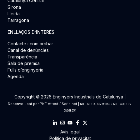
Catalunya Central
Girona
Lleida
Tarragona
ENLLAÇOS D’INTERÈS
Contacte i com arribar
Canal de denúncies
Transparència
Sala de premsa
Fulls d’enginyeria
Agenda
Copyright © 2026 Enginyers Industrials de Catalunya |
Desenvolupat per
PKF Attest
/
Serialnet
|
NIF. AEIC G-08398562 / NIF. COEIC V-
08398554
Avís legal
Política de privacitat