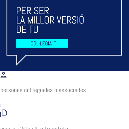
persones col·legiades o associades
0
visats, CAPs i IITs tramitats