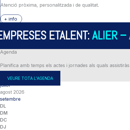
Atenció pròxima, personalitzada i de qualitat.
+ info
PRESES ETALENT:
ALIER – AL
Agenda
Planifica amb temps els actes i jornades als quals assistiràs
VEURE TOTA L'AGENDA
juliol
agost 2026
setembre
DL
DM
DC
DJ