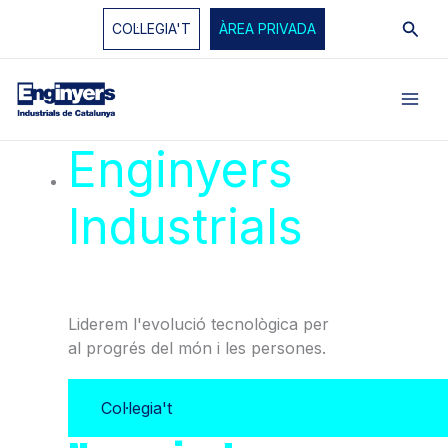
Vés
Cerc
COL·LEGIA'T
ÀREA PRIVADA
al
contingut
Enginyers
Industrials
de
Catalunya
Liderem l'evolució tecnològica per
al progrés del món i les persones.
Col·legia't