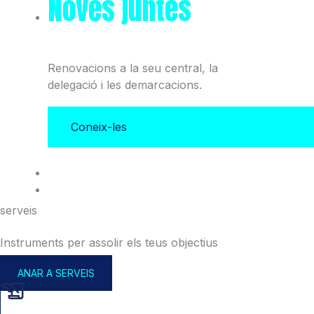
Noves juntes
del Col·legi
i l'Associació
Renovacions a la seu central, la
delegació i les demarcacions.
Coneix-les
serveis
Instruments per assolir els teus objectius
ANAR A SERVEIS