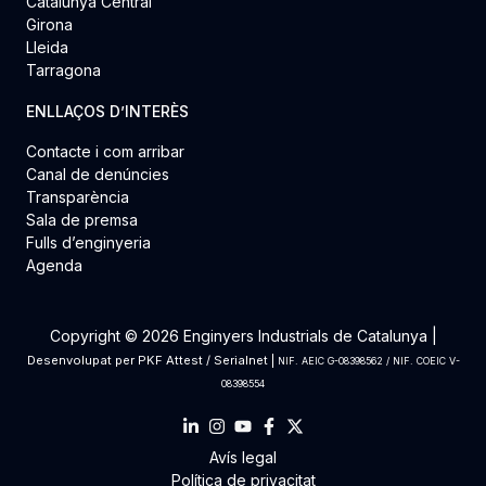
Catalunya Central
Girona
Lleida
Tarragona
ENLLAÇOS D’INTERÈS
Contacte i com arribar
Canal de denúncies
Transparència
Sala de premsa
Fulls d’enginyeria
Agenda
Copyright © 2026 Enginyers Industrials de Catalunya |
Desenvolupat per
PKF Attest
/
Serialnet
|
NIF. AEIC G-08398562 / NIF. COEIC V-
08398554
Avís legal
Política de privacitat