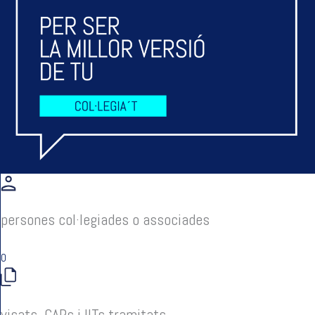
persones col·legiades o associades
0
visats, CAPs i IITs tramitats