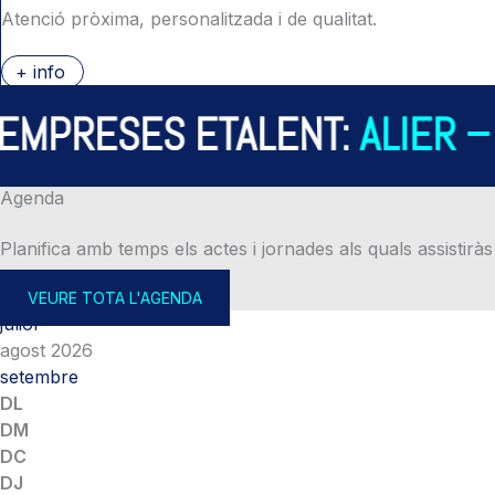
Atenció pròxima, personalitzada i de qualitat.
+ info
PRESES ETALENT:
ALIER – A
Agenda
Planifica amb temps els actes i jornades als quals assistiràs
VEURE TOTA L'AGENDA
juliol
agost 2026
setembre
DL
DM
DC
DJ