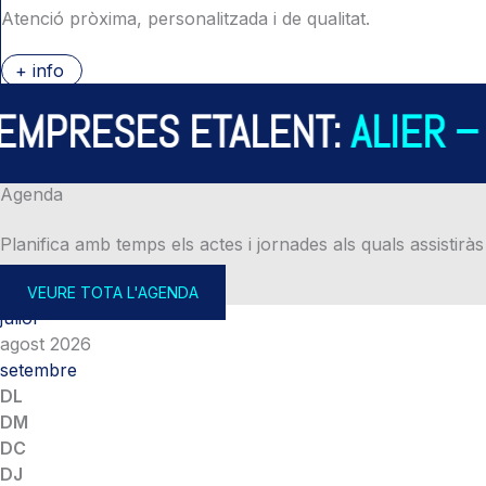
Atenció pròxima, personalitzada i de qualitat.
+ info
PRESES ETALENT:
ALIER – A
Agenda
Planifica amb temps els actes i jornades als quals assistiràs
VEURE TOTA L'AGENDA
juliol
agost 2026
setembre
DL
DM
DC
DJ