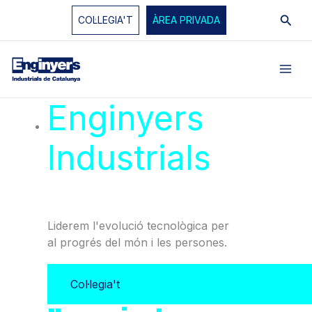
Vés
Cerc
COL·LEGIA'T
ÀREA PRIVADA
al
contingut
Enginyers
Industrials
de
Catalunya
Liderem l'evolució tecnològica per
al progrés del món i les persones.
Col·legia't