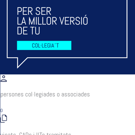
persones col·legiades o associades
0
visats, CAPs i IITs tramitats