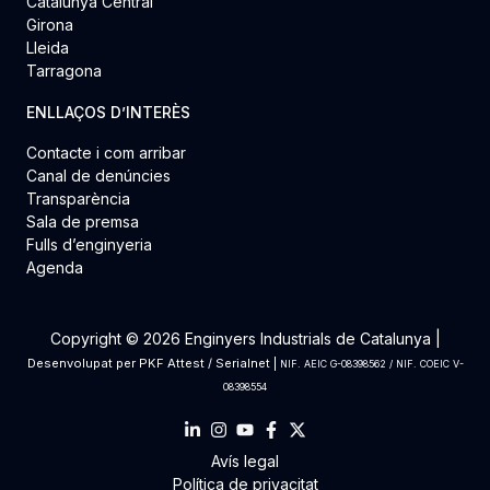
Catalunya Central
Girona
Lleida
Tarragona
ENLLAÇOS D’INTERÈS
Contacte i com arribar
Canal de denúncies
Transparència
Sala de premsa
Fulls d’enginyeria
Agenda
Copyright © 2026 Enginyers Industrials de Catalunya |
Desenvolupat per
PKF Attest
/
Serialnet
|
NIF. AEIC G-08398562 / NIF. COEIC V-
08398554
Avís legal
Política de privacitat