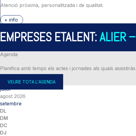
Atenció pròxima, personalitzada i de qualitat.
+ info
PRESES ETALENT:
ALIER – A
Agenda
Planifica amb temps els actes i jornades als quals assistiràs
VEURE TOTA L'AGENDA
juliol
agost 2026
setembre
DL
DM
DC
DJ