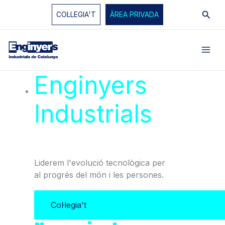
Vés
Cerc
COL·LEGIA'T
ÀREA PRIVADA
al
contingut
Enginyers
Industrials
de
Catalunya
Liderem l'evolució tecnològica per
al progrés del món i les persones.
Col·legia't