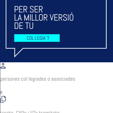
persones col·legiades o associades
0
visats, CAPs i IITs tramitats