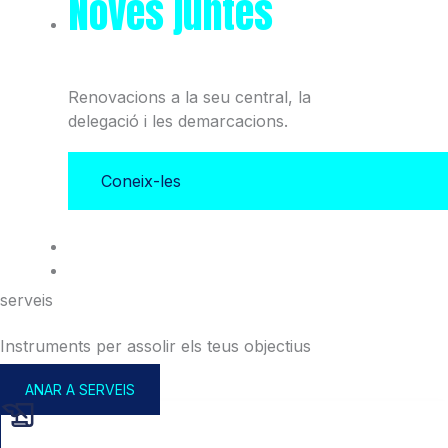
Noves juntes
del Col·legi
i l'Associació
Renovacions a la seu central, la
delegació i les demarcacions.
Coneix-les
serveis
Instruments per assolir els teus objectius
ANAR A SERVEIS