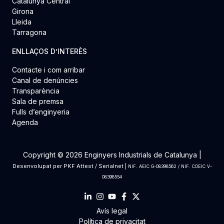
Catalunya Central
Girona
Lleida
Tarragona
ENLLAÇOS D’INTERÈS
Contacte i com arribar
Canal de denúncies
Transparència
Sala de premsa
Fulls d’enginyeria
Agenda
Copyright © 2026 Enginyers Industrials de Catalunya |
Desenvolupat per
PKF Attest
/
Serialnet
|
NIF. AEIC G-08398562 / NIF. COEIC V-
08398554
Avís legal
Política de privacitat