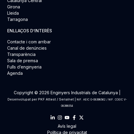
Catalunya Central
Girona
Lleida
Tarragona
ENLLAÇOS D’INTERÈS
Contacte i com arribar
Canal de denúncies
Transparència
Sala de premsa
Fulls d’enginyeria
Agenda
Copyright © 2026 Enginyers Industrials de Catalunya |
Desenvolupat per
PKF Attest
/
Serialnet
|
NIF. AEIC G-08398562 / NIF. COEIC V-
08398554
Avís legal
Política de privacitat