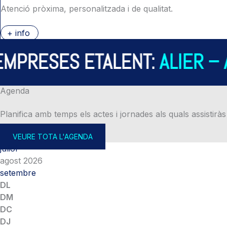
Atenció pròxima, personalitzada i de qualitat.
+ info
PRESES ETALENT:
ALIER – A
Agenda
Planifica amb temps els actes i jornades als quals assistiràs
VEURE TOTA L'AGENDA
juliol
agost 2026
setembre
DL
DM
DC
DJ