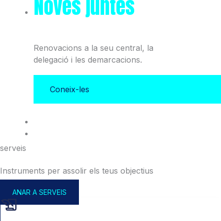
Noves juntes
del Col·legi
i l'Associació
Renovacions a la seu central, la
delegació i les demarcacions.
Coneix-les
serveis
Instruments per assolir els teus objectius
ANAR A SERVEIS