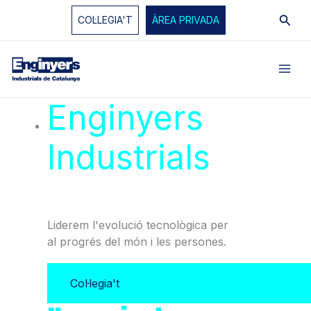
Vés
Cerc
COL·LEGIA'T
ÀREA PRIVADA
al
contingut
Enginyers
Industrials
de
Catalunya
Liderem l'evolució tecnològica per
al progrés del món i les persones.
Col·legia't