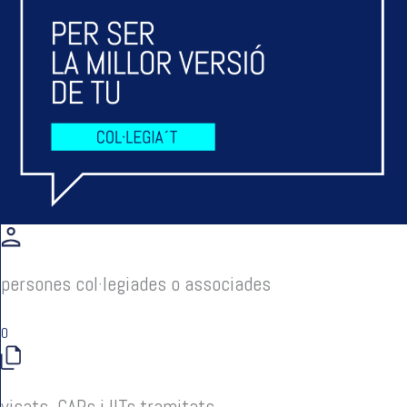
persones col·legiades o associades
0
visats, CAPs i IITs tramitats