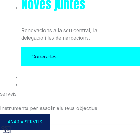
Noves juntes
del Col·legi
i l'Associació
Renovacions a la seu central, la
delegació i les demarcacions.
Coneix-les
serveis
Instruments per assolir els teus objectius
ANAR A SERVEIS