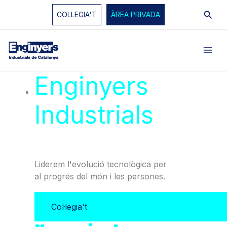
Vés
Cerc
COL·LEGIA'T
ÀREA PRIVADA
al
contingut
Enginyers
Industrials
de
Catalunya
Liderem l'evolució tecnològica per
al progrés del món i les persones.
Col·legia't