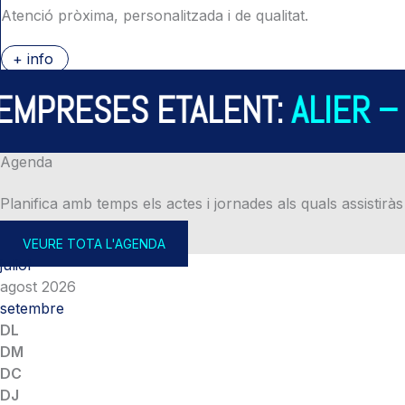
Atenció pròxima, personalitzada i de qualitat.
+ info
PRESES ETALENT:
ALIER – AL
Agenda
Planifica amb temps els actes i jornades als quals assistiràs
VEURE TOTA L'AGENDA
juliol
agost 2026
setembre
DL
DM
DC
DJ