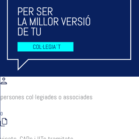
persones col·legiades o associades
0
visats, CAPs i IITs tramitats