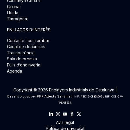
Catalunya Central
Girona
Lleida
Tarragona
ENLLAÇOS D’INTERÈS
Contacte i com arribar
Canal de denúncies
Transparència
Sala de premsa
Fulls d’enginyeria
Agenda
Copyright © 2026 Enginyers Industrials de Catalunya |
Desenvolupat per
PKF Attest
/
Serialnet
|
NIF. AEIC G-08398562 / NIF. COEIC V-
08398554
Avís legal
Política de privacitat