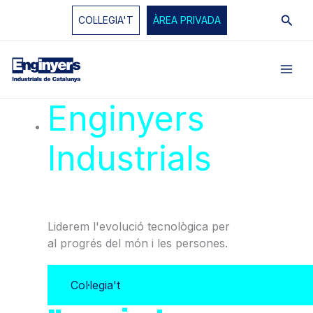
Vés
Cerc
COL·LEGIA'T
ÀREA PRIVADA
al
contingut
Enginyers
Industrials
de
Catalunya
Liderem l'evolució tecnològica per
al progrés del món i les persones.
Col·legia't