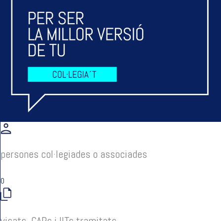
persones col·legiades o associades
0
visats, CAPs i IITs tramitats