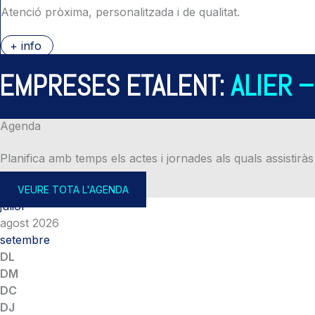
Atenció pròxima, personalitzada i de qualitat.
+ info
PRESES ETALENT:
ALIER – A
Agenda
Planifica amb temps els actes i jornades als quals assistiràs
VEURE TOTA L'AGENDA
juliol
agost 2026
setembre
DL
DM
DC
DJ