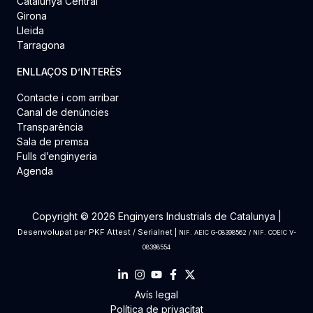
Catalunya Central
Girona
Lleida
Tarragona
ENLLAÇOS D’INTERÈS
Contacte i com arribar
Canal de denúncies
Transparència
Sala de premsa
Fulls d’enginyeria
Agenda
Copyright © 2026 Enginyers Industrials de Catalunya |
Desenvolupat per
PKF Attest
/
Serialnet
|
NIF. AEIC G-08398562 / NIF. COEIC V-
08398554
Avís legal
Política de privacitat