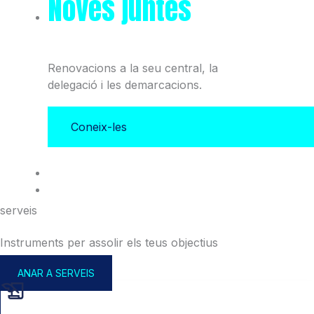
Noves juntes
del Col·legi
i l'Associació
Renovacions a la seu central, la
delegació i les demarcacions.
Coneix-les
serveis
Instruments per assolir els teus objectius
ANAR A SERVEIS