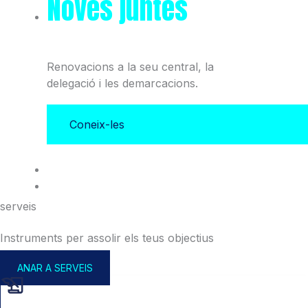
Noves juntes
del Col·legi
i l'Associació
Renovacions a la seu central, la
delegació i les demarcacions.
Coneix-les
serveis
Instruments per assolir els teus objectius
ANAR A SERVEIS