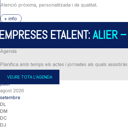
Atenció pròxima, personalitzada i de qualitat.
+ info
PRESES ETALENT:
ALIER – A
Agenda
Planifica amb temps els actes i jornades als quals assistiràs
VEURE TOTA L'AGENDA
juliol
agost 2026
setembre
DL
DM
DC
DJ