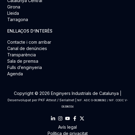
Catalunya Central
Girona
Lleida
Tarragona
ENLLAÇOS D’INTERÈS
Contacte i com arribar
Canal de denúncies
Transparència
Sala de premsa
Fulls d’enginyeria
Agenda
Copyright © 2026 Enginyers Industrials de Catalunya |
Desenvolupat per
PKF Attest
/
Serialnet
|
NIF. AEIC G-08398562 / NIF. COEIC V-
08398554
Avís legal
Política de privacitat