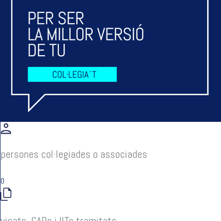
persones col·legiades o associades
0
visats, CAPs i IITs tramitats