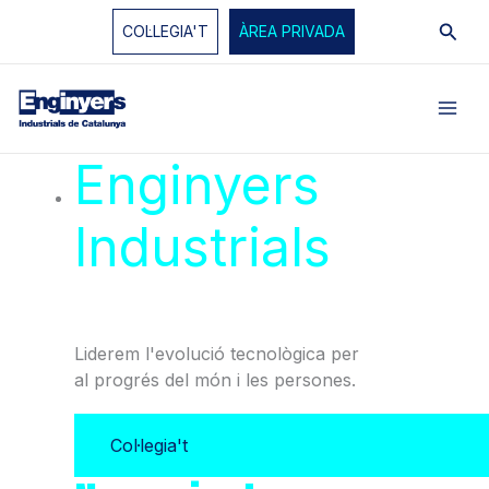
Vés
Cerc
COL·LEGIA'T
ÀREA PRIVADA
al
contingut
Enginyers
Industrials
de
Catalunya
Liderem l'evolució tecnològica per
al progrés del món i les persones.
Col·legia't