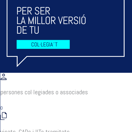
persones col·legiades o associades
0
visats, CAPs i IITs tramitats