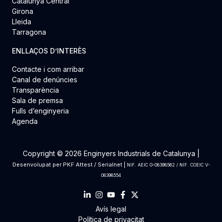
Catalunya Central
Girona
Lleida
Tarragona
ENLLAÇOS D’INTERÈS
Contacte i com arribar
Canal de denúncies
Transparència
Sala de premsa
Fulls d’enginyeria
Agenda
Copyright © 2026 Enginyers Industrials de Catalunya |
Desenvolupat per
PKF Attest
/
Serialnet
|
NIF. AEIC G-08398562 / NIF. COEIC V-
08398554
Avís legal
Política de privacitat