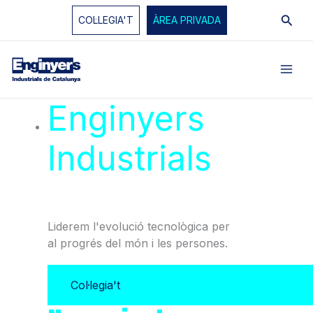
Vés
Cerc
COL·LEGIA'T
ÀREA PRIVADA
al
contingut
Enginyers
Industrials
de
Catalunya
Liderem l'evolució tecnològica per
al progrés del món i les persones.
Col·legia't