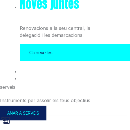
Noves juntes
del Col·legi
i l'Associació
Renovacions a la seu central, la
delegació i les demarcacions.
Coneix-les
serveis
Instruments per assolir els teus objectius
ANAR A SERVEIS