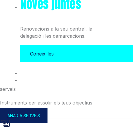
Noves juntes
del Col·legi
i l'Associació
Renovacions a la seu central, la
delegació i les demarcacions.
Coneix-les
serveis
Instruments per assolir els teus objectius
ANAR A SERVEIS