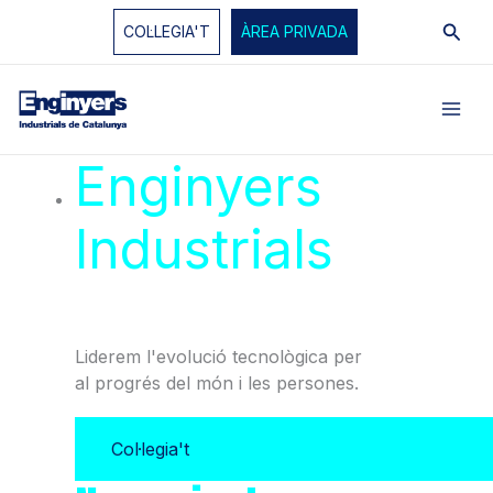
Vés
Cerc
COL·LEGIA'T
ÀREA PRIVADA
al
contingut
Enginyers
Industrials
de
Catalunya
Liderem l'evolució tecnològica per
al progrés del món i les persones.
Col·legia't