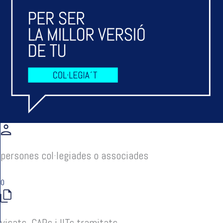
persones col·legiades o associades
0
visats, CAPs i IITs tramitats