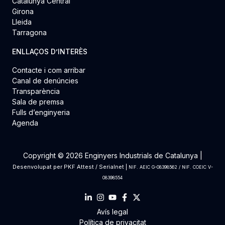
Catalunya Central
Girona
Lleida
Tarragona
ENLLAÇOS D’INTERÈS
Contacte i com arribar
Canal de denúncies
Transparència
Sala de premsa
Fulls d’enginyeria
Agenda
Copyright © 2026 Enginyers Industrials de Catalunya |
Desenvolupat per
PKF Attest
/
Serialnet
|
NIF. AEIC G-08398562 / NIF. COEIC V-
08398554
Avís legal
Política de privacitat