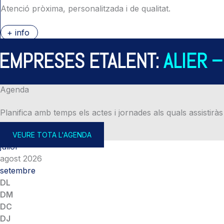
Atenció pròxima, personalitzada i de qualitat.
+ info
PRESES ETALENT:
ALIER – A
Agenda
Planifica amb temps els actes i jornades als quals assistiràs
VEURE TOTA L'AGENDA
juliol
agost 2026
setembre
DL
DM
DC
DJ