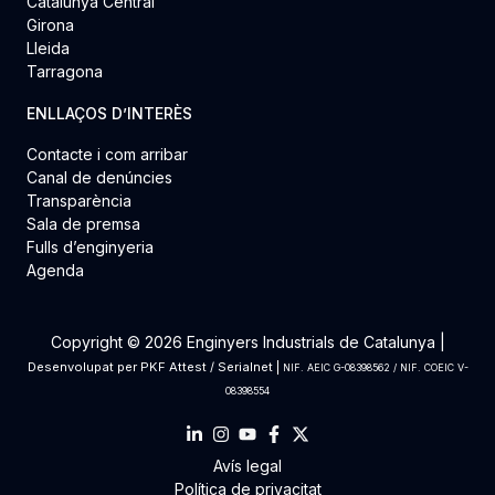
Catalunya Central
Girona
Lleida
Tarragona
ENLLAÇOS D’INTERÈS
Contacte i com arribar
Canal de denúncies
Transparència
Sala de premsa
Fulls d’enginyeria
Agenda
Copyright © 2026 Enginyers Industrials de Catalunya |
Desenvolupat per
PKF Attest
/
Serialnet
|
NIF. AEIC G-08398562 / NIF. COEIC V-
08398554
Avís legal
Política de privacitat