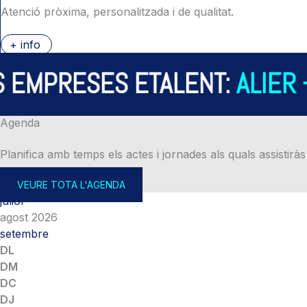
Atenció pròxima, personalitzada i de qualitat.
+ info
MPRESES ETALENT:
ALIER – 
Agenda
Planifica amb temps els actes i jornades als quals assistiràs
VEURE TOTA L'AGENDA
juliol
agost 2026
setembre
DL
DM
DC
DJ