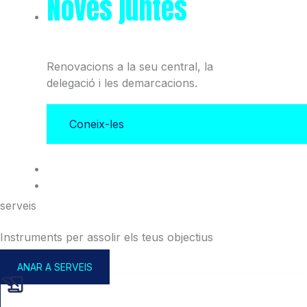
Noves juntes
del Col·legi
i l'Associació
Renovacions a la seu central, la
delegació i les demarcacions.
Coneix-les
serveis
Instruments per assolir els teus objectius
ANAR A SERVEIS