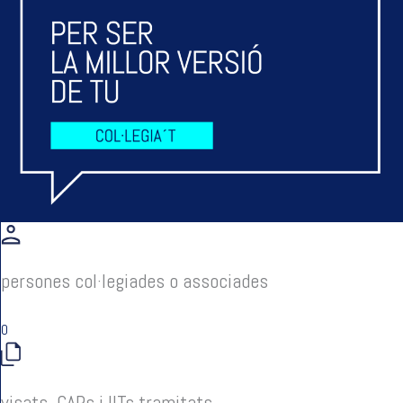
persones col·legiades o associades
0
visats, CAPs i IITs tramitats