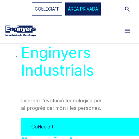
Vés
Cerc
COL·LEGIA'T
ÀREA PRIVADA
al
contingut
Enginyers
Industrials
de
Catalunya
Liderem l'evolució tecnològica per
al progrés del món i les persones.
Col·legia't