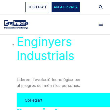
Vés
Cerc
COL·LEGIA'T
ÀREA PRIVADA
al
contingut
Enginyers
Industrials
de
Catalunya
Liderem l'evolució tecnològica per
al progrés del món i les persones.
Col·legia't