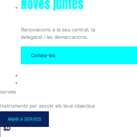
Noves juntes
del Col·legi
i l'Associació
Renovacions a la seu central, la
delegació i les demarcacions.
Coneix-les
serveis
Instruments per assolir els teus objectius
ANAR A SERVEIS