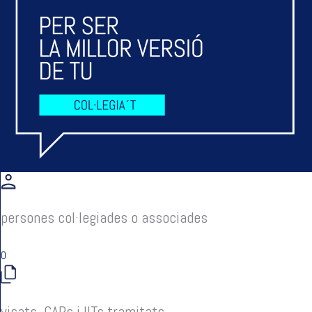
persones col·legiades o associades
0
visats, CAPs i IITs tramitats