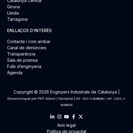
Catalunya Central
Girona
Lleida
Tarragona
ENLLAÇOS D’INTERÈS
Contacte i com arribar
Canal de denúncies
Transparència
Sala de premsa
Fulls d’enginyeria
Agenda
Copyright © 2026 Enginyers Industrials de Catalunya |
Desenvolupat per
PKF Attest
/
Serialnet
|
NIF. AEIC G-08398562 / NIF. COEIC V-
08398554
Avís legal
Política de privacitat