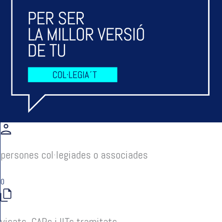
persones col·legiades o associades
0
visats, CAPs i IITs tramitats