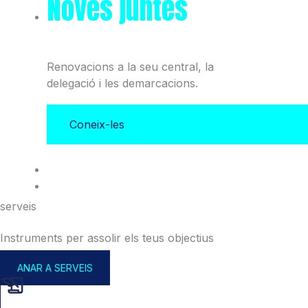
Noves juntes
del Col·legi
i l'Associació
Renovacions a la seu central, la
delegació i les demarcacions.
Coneix-les
serveis
Instruments per assolir els teus objectius
ANAR A SERVEIS