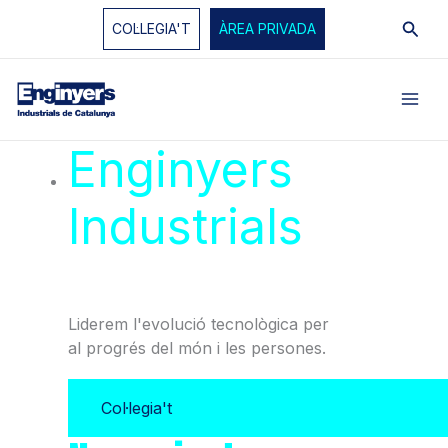
Vés
Cerc
COL·LEGIA'T
ÀREA PRIVADA
al
contingut
Enginyers
Industrials
de
Catalunya
Liderem l'evolució tecnològica per
al progrés del món i les persones.
Col·legia't