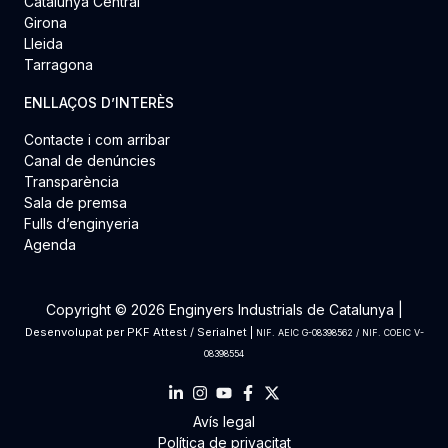
Catalunya Central
Girona
Lleida
Tarragona
ENLLAÇOS D’INTERÈS
Contacte i com arribar
Canal de denúncies
Transparència
Sala de premsa
Fulls d’enginyeria
Agenda
Copyright © 2026 Enginyers Industrials de Catalunya |
Desenvolupat per
PKF Attest
/
Serialnet
|
NIF. AEIC G-08398562 / NIF. COEIC V-
08398554
Avís legal
Política de privacitat