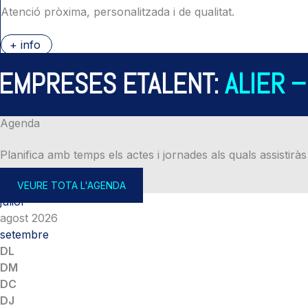
Atenció pròxima, personalitzada i de qualitat.
+ info
PRESES ETALENT:
ALIER – A
Agenda
Planifica amb temps els actes i jornades als quals assistiràs
VEURE TOTA L'AGENDA
juliol
agost 2026
setembre
DL
DM
DC
DJ