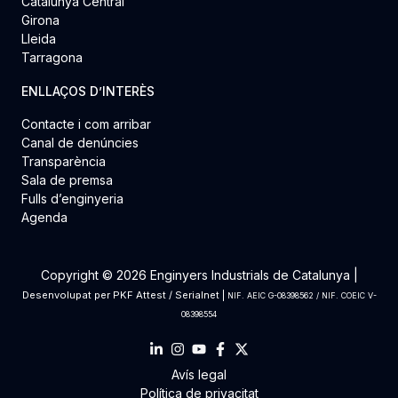
Catalunya Central
Girona
Lleida
Tarragona
ENLLAÇOS D’INTERÈS
Contacte i com arribar
Canal de denúncies
Transparència
Sala de premsa
Fulls d’enginyeria
Agenda
Copyright © 2026 Enginyers Industrials de Catalunya |
Desenvolupat per
PKF Attest
/
Serialnet
|
NIF. AEIC G-08398562 / NIF. COEIC V-
08398554
Avís legal
Política de privacitat