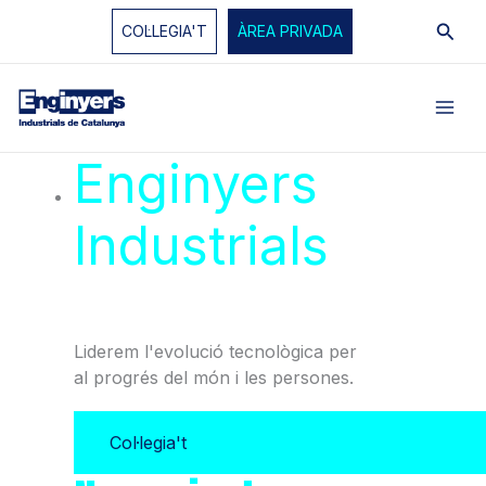
Vés
Cerc
COL·LEGIA'T
ÀREA PRIVADA
al
contingut
Enginyers
Industrials
de
Catalunya
Liderem l'evolució tecnològica per
al progrés del món i les persones.
Col·legia't