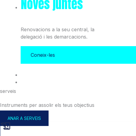
Noves juntes
del Col·legi
i l'Associació
Renovacions a la seu central, la
delegació i les demarcacions.
Coneix-les
serveis
Instruments per assolir els teus objectius
ANAR A SERVEIS