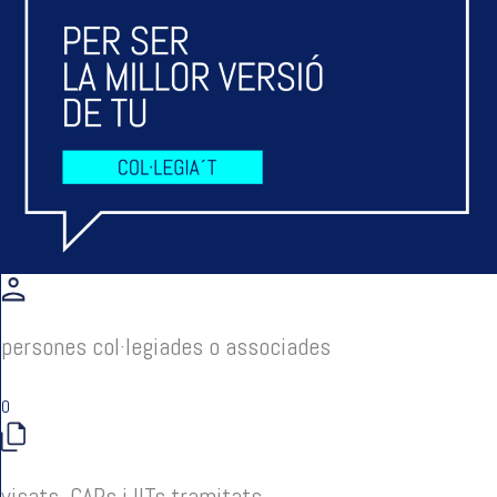
persones col·legiades o associades
0
visats, CAPs i IITs tramitats