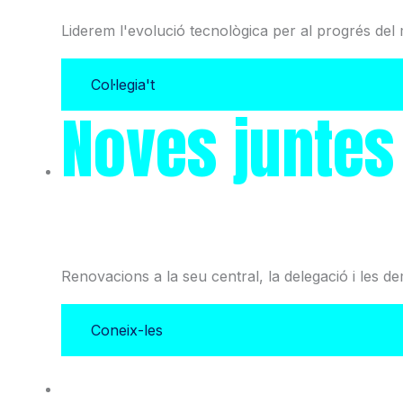
Liderem l'evolució tecnològica per al progrés del 
Col·legia't
Noves juntes
i l'Associació
Renovacions a la seu central, la delegació i les d
Coneix-les