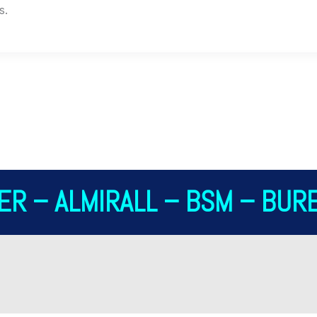
s.
R – ALMIRALL – BSM – BURE