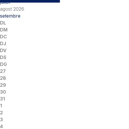
juliol
agost 2026
setembre
DL
DM
DC
DJ
DV
DS
DG
27
28
29
30
31
1
2
3
4