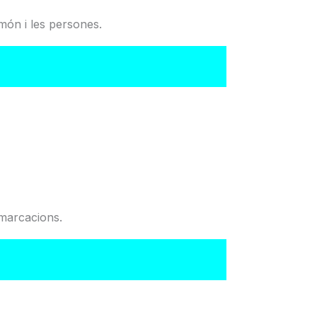
món i les persones.
del Col·legi
emarcacions.