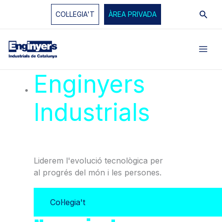
Vés
Cerc
COL·LEGIA'T
ÀREA PRIVADA
al
contingut
Enginyers
Industrials
de
Catalunya
Liderem l'evolució tecnològica per
al progrés del món i les persones.
Col·legia't