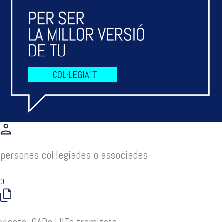
persones col·legiades o associades
0
visats, CAPs i IITs tramitats