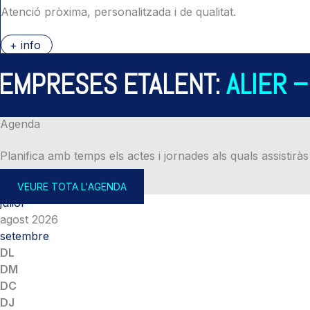
Atenció pròxima, personalitzada i de qualitat.
+ info
PRESES ETALENT:
ALIER – A
Agenda
Planifica amb temps els actes i jornades als quals assistiràs
VEURE TOTA L'AGENDA
juliol
agost 2026
setembre
DL
DM
DC
DJ