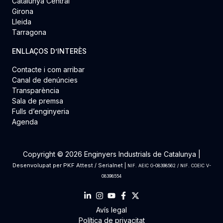
Catalunya Central
Girona
Lleida
Tarragona
ENLLAÇOS D’INTERÈS
Contacte i com arribar
Canal de denúncies
Transparència
Sala de premsa
Fulls d’enginyeria
Agenda
Copyright © 2026 Enginyers Industrials de Catalunya |
Desenvolupat per
PKF Attest
/
Serialnet
|
NIF. AEIC G-08398562 / NIF. COEIC V-
08398554
Avís legal
Política de privacitat