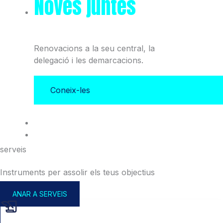
Noves juntes
del Col·legi
i l'Associació
Renovacions a la seu central, la
delegació i les demarcacions.
Coneix-les
serveis
Instruments per assolir els teus objectius
ANAR A SERVEIS